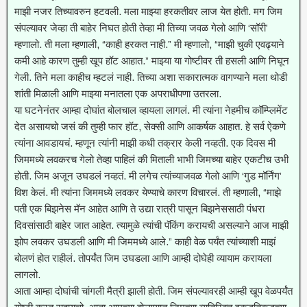
माझी नजर तिच्यावरुन हटवली. मला माझ्या हरकतीवर लाज येत होती. मग जिम
संपल्यावर जेव्हा ती बाहेर निघत होती तेव्हा मी तिच्या जवळ गेलो आणि ‘सॉरी’
म्हणालो. ती मला म्हणाली, “काही हरकत नाही.” मी म्हणालो, “माझी चुकी एवढ्याने
कमी आहे कारण तुम्ही खूप हॉट आहात.” माझ्या या गोष्टीवर ती हसली आणि निघून
गेली. तिने मला काहीच म्हटलं नाही. तिच्या अशा सकारात्मक वागण्याने मला थोडी
शांती मिळाली आणि माझ्या मनातला एक अपराधीपणा उतरला.
या घटनेनंतर आम्हा दोघांत बोलचाल व्हायला लागलं. मी त्यांना नेहमीच कॉम्प्लिमेंट
देत असायचो जसं की तुम्ही फार हॉट, सेक्सी आणि आकर्षक आहात. हे सर्व ऐकणे
त्यांना आवडायचं. म्हणून त्यांनी माझी कधी तक्रार केली नव्हती. एक दिवस मी
जिममध्ये लवकरच गेलो तेव्हा पाहिलं की मिताली भाभी जिमच्या बाहेर एकटीच उभी
होती. जिम अजून उघडलं नव्हतं. मी लगेच त्यांच्याजवळ गेलो आणि ‘गुड मॉर्निंग’
विश केलं. मी त्यांना जिममध्ये लवकर येण्याचे कारण विचारलं. ती म्हणाली, “माझे
पती एक बिझनेस मॅन आहेत आणि ते उद्या रात्री पासून बिझनेससाठी पंधरा
दिवसांसाठी बाहेर जात आहेत. त्यामुळे त्यांची पॅकिंग करायची असल्याने आज माझी
झोप लवकर उघडली आणि मी जिममध्ये आले.” काही वेळ पर्यंत त्यांच्याशी माझं
बोलणं होत राहीलं. तोपर्यंत जिम उघडला आणि आम्ही दोघेही व्यायाम करायला
लागलो.
आता आम्हा दोघांची चांगली मैत्री झाली होती. जिम संपल्यावरही आम्ही खूप वेळपर्यंत