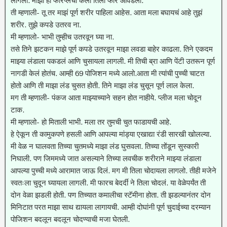
लागलो. माझी ही फोरप्लेची कला तिला फार आवडली.
ती म्हणाली- तू तर माझं पूर्ण शरीर पाहिला आहेस. आता मला बघायचं आहे तुझं
शरीर. तुझे कपडे उतरव ना.
मी म्हणालो- भाभी तुम्हीच उतरवून घ्या ना.
तसे तिने झटकन माझे पूर्ण कपडे उतरवून माझा लवडा बाहेर काढला. तिने एकदम
माझ्या लंडाला पकडलं आणि चुसायला लागली. मी तिची ब्रा आणि पेंटी उतरून पूर्ण
नागडी केलं होतंच. आम्ही 69 पोजिशन मध्ये आलो.आता मी त्यांची पुच्ची चाटत
होतो आणि ती माझा लंड चुसत होती. तिने माझा लंड चुसून पूर्ण लाल केला.
मग ती म्हणाली- पंकज आता माझ्याच्याने सहन होत नाहीये. प्लीज मला चोदून
टाक.
मी म्हणालो- हो मिताली भाभी. मला तर तुमची चुत फाडायची आहे.
हे ऐकून ती कामुकपणे हसली आणि आपल्या मांड्या एखाद्या रंडी सारखी खोलल्या.
मी वेळ न घालवता तिच्या चुतमध्ये माझा लंड घुसवला. तिच्या तोंडून सुस्कारी
निघाली. पण जिममध्ये जात असल्याने तिच्या लवचीक शरीराने माझ्या लंडाला
आपल्या पुच्ची मध्ये आरामात जाऊ दिलं. मग मी तिला चोदायला लागलो. तीही मजेने
स्वतःला चुदून घ्यायला लागली. मी फारच बेदर्दी ने तिला चोदलं. या वेळेपर्यंत ती
दोन वेळा झडली होती. पण तिच्यात कमालीचा स्टॅमीना होता. ती झडल्यानंतर दोन
मिनिटात परत माझा साथ द्यायला लागायची. आम्ही दोघांनी पूर्ण चुदाईच्या दरम्यान
पोजिशन बदलून बदलून चोदण्याची मजा घेतली.