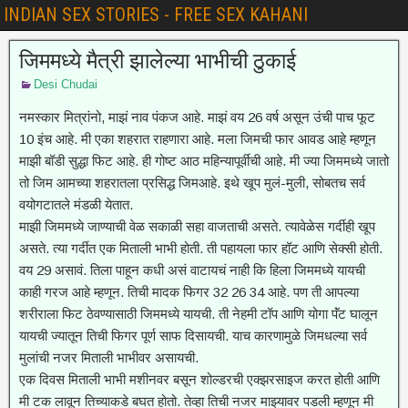
INDIAN SEX STORIES - FREE SEX KAHANI
जिममध्ये मैत्री झालेल्या भाभीची ठुकाई
Desi Chudai
नमस्कार मित्रांनो, माझं नाव पंकज आहे. माझं वय 26 वर्ष असून उंची पाच फूट
10 इंच आहे. मी एका शहरात राहणारा आहे. मला जिमची फार आवड आहे म्हणून
माझी बॉडी सुद्धा फिट आहे. ही गोष्ट आठ महिन्यापूर्वीची आहे. मी ज्या जिममध्ये जातो
तो जिम आमच्या शहरातला प्रसिद्ध जिमआहे. इथे खूप मुलं-मुली, सोबतच सर्व
वयोगटातले मंडळी येतात.
माझी जिममध्ये जाण्याची वेळ सकाळी सहा वाजताची असते. त्यावेळेस गर्दीही खूप
असते. त्या गर्दीत एक मिताली भाभी होती. ती पहायला फार हॉट आणि सेक्सी होती.
वय 29 असावं. तिला पाहून कधी असं वाटायचं नाही कि हिला जिममध्ये यायची
काही गरज आहे म्हणून. तिची मादक फिगर 32 26 34 आहे. पण ती आपल्या
शरीराला फिट ठेवण्यासाठी जिममध्ये यायची. ती नेहमी टॉप आणि योगा पॅंट घालून
यायची ज्यातून तिची फिगर पूर्ण साफ दिसायची. याच कारणामुळे जिमधल्या सर्व
मुलांची नजर मिताली भाभीवर असायची.
एक दिवस मिताली भाभी मशीनवर बसून शोल्डरची एक्झरसाइज करत होती आणि
मी टक लावून तिच्याकडे बघत होतो. तेव्हा तिची नजर माझ्यावर पडली म्हणून मी