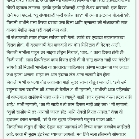
गोष्टी करत राहायचो. आता आमच्या बोलण्यात जिमच्या व्यतिरिक्त इकडतिकडच्या
गोष्टी व्हायला लागल्या. हलके हलके जोक्सही आम्ही शेअर करायचो. एक दिवस
तिने मला म्हटलं, “तू संध्याकाळी फ्री आहेस का?” मी त्यांना झटकन बोललो ‘हो’.
मिताली भाभीने मला तिच्या घराचा पत्ता दिला आणि म्हणाल्या की संध्याकाळी सात
वाजता येशील मला घरी काही काम आहे.
मी संध्याकाळी तयार होऊन त्यांच्या घरी गेलो. त्यांचे घर एखाद्या महालासारखा
दिसत होता. मी दरवाजाची बेल वाजवली तर दोन मिनिटात ती गेटवर आली.
मिताली भाभीला पाहून तर माझ्या तोंडून निघालं, “वाह..!” काय दिसत होती ती!
निळी साडी, लाल लिपस्टिक काय दिसत होती ती मी सांगू शकत नाही पण गॅरंटीनं
सांगतो की मिताली भाभीला या अवतारात पाहिल्यावर कोण्या म्हाताऱ्याचा पण लवडा
उभा झाला असता. माझा तर आठ इंचाचा लंड आता सलामी देत होता.
मिताली भाभी आपल्या गोड आवाजात माझे सुंदर स्वप्न तोडून म्हणाली, “इथे उभे
राहूनच मला बघशील की आतमध्ये येशील?” मी म्हणालो, “भाभीजी आज पहिल्यांदा
मी आपल्याला साडीमध्ये पाहत आहे ना त्यामुळे माझी नजर तुमच्या वरून हटत नाही
आहे.” भाभी म्हणाली, “का मी साडी मध्ये छान दिसत नाही आहे का?” मी म्हणालो,
“तुम्ही साडीमध्ये तर आणखी जास्त हॉट आणि सेक्सी दिसत आहात.” तेव्हा ती
झटकन हसत म्हणाली, “हो ते तर तुझ्या जीन्समध्ये पाहूनच वाटत आहे.”
मितालीच्या तोंडून ही गोष्ट ऐकून मला जाणवलं की तिच्या मनात नक्कीच काहीतरी
आहे. आता मी मुद्दाम इंटरेस्ट घ्यायला लागलो. मग तिने मला हॉलमध्ये सोफ्यावर