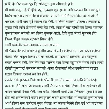
आणि ही गोष्ट मला खूप दिवसांपासून तुला सांगायची होती.
मी भाभी कडून हिरवी झेंडी बघून एकदम खूष झालो आणि झटकन तिला पकडून
तिथेच सोफ्यावर त्यांना किस करायला लागलो. भाभीने मला किस करत जोराने
पकडलं. भाभी मला पूर्ण सहाय्य देत होती. मी तिच्या रसिल्या ओठाना आंब्यासारखे
चुसत होतो आणि ती त्याची मजा घेत होती. आता मी माझे दोन्ही हात तिच्या गळ्यावर
कुरवाळायला लागलो. मग तिच्या बुब्सवर आलो. तिचे बुब्स अगदी मुलायम होते.
तिच्या तोंडून कामुक सुस्कारे निघत होते.
भाभी म्हणाली- चल आतमधल्या रूममधे जाऊ.
मी होकार देत त्यांना माझ्या कुशीत उचललं आणि त्यांच्या रूममध्ये नेऊन त्यांच्या
बेडवर तिला पाडून तिच्या अंगावर चढलो. ती माझ्या या हल्ल्याची आधीपासूनच
तयारी करून होती. तिने तिचे हात पसरून मला तिच्या बाहुपाशात घेतलं आणि आम्ही
दोघेही चुम्माचाटी करायला लागलो. आम्हा दोघांच्याही जीभा एकमेकांच्या तोंडात
घुसून तिथल्या रसाचा चव घेत होती.
त्यानंतर मी झटकन तिची साडी खोलली. मग तिचा ब्लाऊज आणि पेटीकोटही
काढला. तिने आतमध्ये काळ्या रंगाची पॅंटी घातली होती. तिच्या गोऱ्या शरिरावर ती
फारच सेक्सी दिसत होती. मला यावेळी मिताली भाभी एका पॉर्नस्टार प्रमाणे दिसत
होती जी अचानकपणे माझ्या लवड्याला नशीब झाली होती. मी एखाद्या कुत्र्यासारखं
आधी तिच्या नग्न शरीराच सुगंध घेतला. मग माझ्या जिभेने तिचं पूर्ण अंग चाटायला