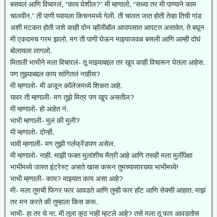
बसवलं आणि विचारलं, “काय घेशील?” मी म्हणालो, “सध्या तर मी पाण्याने काम
चालवीन.” ती पाणी घ्यायला किचनमध्ये गेली. ती चालत जात होती तेव्हा तिची गांड
अशी मटकत होती जशे काही दोन व्हॉलीबॉल आपापसात आपटत असावेत. ते बघून
मी एकदमच गरम झालो. मग ती पाणी घेऊन माझ्याजवळ बसली आणि आम्ही दोघं
बोलायला लागलो.
मिताली भाभीने मला विचारलं- तू माझ्याबद्दल तर खूप काही विचारून घेतला आहेस.
पण तुझ्याबद्दल काय सांगितलं नाहीस?
मी म्हणालो- मी अजून कॉलेजमध्ये शिकत आहे.
यावर ती म्हणाली- मग तुझे मित्र पण खूप असतील?
मी म्हणालो- हो आहेत नं.
भाभी म्हणाली- मुलं की मुली?
मी म्हणालो- दोन्ही.
भावी म्हणाली- मग तुझी गर्लफ्रेंडपण असेल.
मी म्हणालो- नाही. माझी फक्त मुलांशीच मैत्री आहे आणि तसही मला मुलींपेक्षा
भाभीमध्ये जास्त इंटरेस्ट असते खास करून तुमच्यासारख्या भाभीमध्ये!
भाभी म्हणाली- काय? माझ्यात काय असा आहे?
मी- मला तुमची फिगर फार आवडते आणि तुम्ही फार हॉट आणि सेक्सी आहात. माझं
तर मन करते की तुम्हाला किस करू.
भाभी- हा तर घे ना. मी तुला कुठ नाही म्हटले आहे? तसे मला तू फार आवडतोस