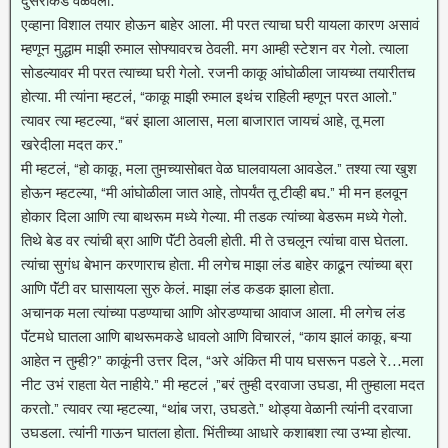
दुसरीकडे वळवली.
एव्हाना विशाल तयार होऊन बाहेर आला. मी परत त्याचा घरी यायला कारण असावं
म्हणून मुद्धाम माझी रुमाल सोफ्यावरच ठेवली. मग आम्ही स्टेशन वर गेलो. त्याला
सोडल्यावर मी परत त्याच्या घरी गेलो. रजनी काकू आंघोळीला जायच्या तयारीतच
होत्या. मी त्यांना म्हटलं, “काकू माझी रुमाल इथंच राहिली म्हणून परत आलो.”
त्यावर त्या म्हटल्या, “बरं झाला आलास, मला बाजारात जायचं आहे, तू मला
खरेदीला मदत कर.”
मी म्हटलं, “हो काकू, मला तुमच्यासोबत वेळ घालवायला आवडेल.” तश्या त्या खुश
होऊन म्हटल्या, “मी आंघोळीला जात आहे, तोपर्यंत तू टीव्ही बघ.” मी मन हलवून
होकार दिला आणि त्या बाथरूम मध्ये गेल्या. मी तडक त्यांच्या बेडरूम मध्ये गेलो.
तिथे बेड वर त्यांची ब्रा आणि पॅंटी ठेवली होती. मी ते उचलून त्यांचा वास घेतला.
त्यांचा सुगंध बेभान करणाराच होता. मी लगेच माझा लंड बाहेर काढून त्यांच्या ब्रा
आणि पॅंटी वर घासायला सुरु केलं. माझा लंड कडक झाला होता.
अचानक मला त्यांच्या पडण्याचा आणि ओरडण्याचा आवाज आला. मी लगेच लंड
पॅंटमधे घातला आणि बाथरूमकडे धावलो आणि विचारलं, “काय झालं काकू, बऱ्या
आहेत न तुम्ही?” काकूंनी उत्तर दिल, “अरे अंकित मी पाय घसरून पडले रे…मला
नीट उभं राहता येत नाहीये.” मी म्हटलं ,”बरं तुम्ही दरवाजा उघडा, मी तुम्हाला मदत
करतो.” त्यावर त्या म्हटल्या, “थांब जरा, उघडते.” थोड्या वेळानी त्यांनी दरवाजा
उघडला. त्यांनी गाऊन घातला होता. भिंतीच्या आधारे कशाबशा त्या उभ्या होत्या.