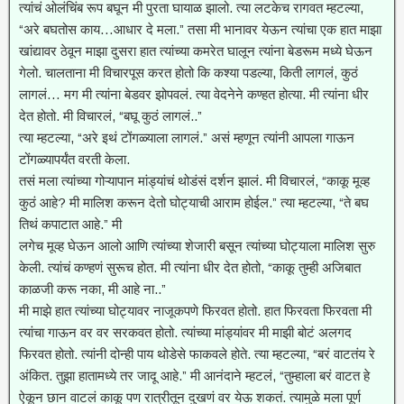
त्यांचं ओलंचिंब रूप बघून मी पुरता घायाळ झालो. त्या लटकेच रागवत म्हटल्या,
“अरे बघतोस काय…आधार दे मला.” तसा मी भानावर येऊन त्यांचा एक हात माझा
खांद्यावर ठेवून माझा दुसरा हात त्यांच्या कमरेत घालून त्यांना बेडरूम मध्ये घेऊन
गेलो. चालताना मी विचारपूस करत होतो कि कश्या पडल्या, किती लागलं, कुठं
लागलं… मग मी त्यांना बेडवर झोपवलं. त्या वेदनेने कण्हत होत्या. मी त्यांना धीर
देत होतो. मी विचारलं, “बघू कुठं लागलं..”
त्या म्हटल्या, “अरे इथं टोंगळ्याला लागलं.” असं म्हणून त्यांनी आपला गाऊन
टोंगळ्यापर्यंत वरती केला.
तसं मला त्यांच्या गोऱ्यापान मांड्यांचं थोडंसं दर्शन झालं. मी विचारलं, “काकू मूव्ह
कुठं आहे? मी मालिश करून देतो घोट्याची आराम होईल.” त्या म्हटल्या, “ते बघ
तिथं कपाटात आहे.” मी
लगेच मूव्ह घेऊन आलो आणि त्यांच्या शेजारी बसून त्यांच्या घोट्याला मालिश सुरु
केली. त्यांचं कण्हणं सुरूच होत. मी त्यांना धीर देत होतो, “काकू तुम्ही अजिबात
काळजी करू नका, मी आहे ना..”
मी माझे हात त्यांच्या घोट्यावर नाजूकपणे फिरवत होतो. हात फिरवता फिरवता मी
त्यांचा गाऊन वर वर सरकवत होतो. त्यांच्या मांड्यांवर मी माझी बोटं अलगद
फिरवत होतो. त्यांनी दोन्ही पाय थोडेसे फाकवले होते. त्या म्हटल्या, “बरं वाटतंय रे
अंकित. तुझा हातामध्ये तर जादू आहे.” मी आनंदाने म्हटलं, “तुम्हाला बरं वाटत हे
ऐकून छान वाटलं काकू पण रात्रीतून दुखणं वर येऊ शकतं. त्यामुळे मला पूर्ण