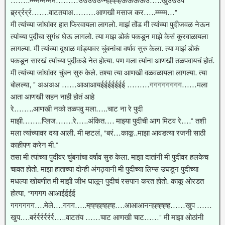
……..म्म्म्मम्मम्मम………उउउउउण्न्हह्ह्हऊऊऊऊउ…..खुउउउप
ब्र्र्र्रर्र्रर्र्र…….वाटतयाअ………आणखी मसाज कर…..म्म्म्म्म…”
मी त्यांच्या जांघांवर हात फिरवायला लागलो. माझं तोंड मी त्यांच्या पुदीजवळ नेऊन
त्यांच्या पुदीचा सुगंध घेऊ लागलो. त्या माझ डोकं पकडून माझे केसं कुरवाळायला
लागल्या. मी त्यांच्या दुधाळ मांड्यावर चुंबनांचा वर्षाव सुरु केला. त्या माझं डोकं
पकडून सारखं त्यांच्या पुदीकडे नेत होत्या. पण मला त्यांना आणखी तळपवायचं होतं.
मी त्यांच्या जांघांवर चुंबन सुरु केले. तश्या त्या आणखी वळवळायला लागल्या. त्या
बोलल्या, ” अअअअ ……आआआयईईईईईईई ………गगगगगगगग……मला
आता आणखी सहन नाही होतं आहे
रे……..आणखी नको तळपवु मला…..चाट ना रे पुदी
माझी……..प्लिज…….रे…..अंकित…. माझ्या पुदीची आग मिटव रे….” तशी
मला त्यांच्यावर दया आली. मी म्हटलं, “बरं…काकू..माझा आवडत्या रजनी साठी
काहीपण करेन मी.”
तसा मी त्यांच्या पुदीवर चुंबनांचा वर्षाव सुरु केला. माझा दातांनी मी पुदीवर हलकेच
चावत होतो. माझा हाताच्या दोन्ही अंगठ्यानी मी पुदीच्या लिप्स उघडून पुदीच्या
मधल्या खोबणीत मी माझी जीभ घालून पुदीचं रसपान करत होतो. काकू ओरडत
होत्या, “गगगग आआईईईई
गगगगगग….मेले….गगग…..म्ह्ह्हह्हह्ह….आआआनन्हह्ह्ह्ह……खुप ……
खुप….बर्रर्रर्रर्रर्रर्र…..वाटतंय ……चाट आणखी चाट……” मी माझा ओठांनी