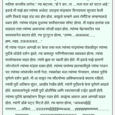
मालिश करावीच लागेल.” त्या म्हटल्या ,”हो रे कर..ना …मला फार बरं वाटत आहे.”
इकडे मी माझे हात त्यांच्या अर्धवट उघड्या मांड्यावर फिरवायला सुरवात केली
आणि तिकडे माझा लंड ताठ होत होता. काकूचे कण्हणे आता रोमँटिक कण्हण्याकडे
वळत होते. त्यांच्या मांड्या दुधाच्या सायीसारख्या सॉफ्ट होत्या. मी माझ्या हातांचा दाब
वाढवला तसा त्यांच्या आवाजाचा जोरही वाढत होता. त्यांच्या चेहऱ्यावरील भाव
कामवासनेत बदलत होते. त्या पुटपुटत होत्या, “उम्म्म्म…आआआआ…..
ह्म्म्म..महह..उऊऊऊऊउ…”
मी त्यांचा गाऊन आणखी वर केला तसा मला त्यांच्या मांड्यांच्या पोकळीतून त्यांच्या
पुदीचे थोडेसे दर्शन झाले. त्या कामातुर नागिणीसारख्या वळवळत होत्या. त्यांचा
शासोच्छवास वाढत होता. त्यांचे बूब्स वर खाली होत होते. मी इकडे माझे हातानी
जोरजोराने त्यांच्या मांड्या दाबत होतो. त्यांच्या पायांच्या हालचालीमुळे त्यांचा गाऊन
पार त्यांच्या जांघांपर्यंत वरती गेला. त्याबरोबर मला त्यांच्या गोऱ्यापान, मांसल पुदीचे
पूर्णपणे दर्शन झाले. मी आ वासून त्या सौंदर्याच्या आविष्काराकडे बघतच राहिलो.
त्यांची पुदी अतिशय सुंदर, आखीव रेखीव होती. त्यांनी पुदीवरचे केसं पूर्णपणे काढले
होते. कामवासनेमुळे त्यांची पुदी ओलीचिंब आणि रबरासारखी टाईट झाली होती.
त्यांच्या पुदीचे व्हायब्रेशन दिसून पडत होते. काकूंचा आवाज आता आणखी वाढत
होता. त्यांनी डोळे घट्ट मिटले होते. त्या म्हणत होत्या, “आयआयईईई
गगगगग…..अंकित…..उउउउययईईईईईम्म्म्मआआ….ह्ह्ह्हह्हम्मम्मम्मम………