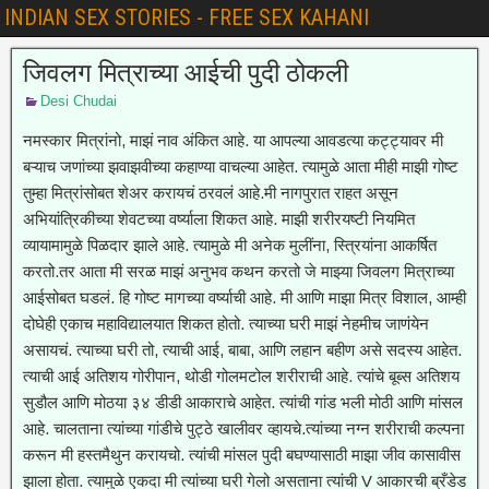
INDIAN SEX STORIES - FREE SEX KAHANI
जिवलग मित्राच्या आईची पुदी ठोकली
Desi Chudai
नमस्कार मित्रांनो, माझं नाव अंकित आहे. या आपल्या आवडत्या कट्ट्यावर मी
बऱ्याच जणांच्या झवाझवीच्या कहाण्या वाचल्या आहेत. त्यामुळे आता मीही माझी गोष्ट
तुम्हा मित्रांसोबत शेअर करायचं ठरवलं आहे.मी नागपुरात राहत असून
अभियांत्रिकीच्या शेवटच्या वर्ष्याला शिकत आहे. माझी शरीरयष्टी नियमित
व्यायामामुळे पिळदार झाले आहे. त्यामुळे मी अनेक मुलींना, स्त्रियांना आकर्षित
करतो.तर आता मी सरळ माझं अनुभव कथन करतो जे माझ्या जिवलग मित्राच्या
आईसोबत घडलं. हि गोष्ट मागच्या वर्ष्याची आहे. मी आणि माझा मित्र विशाल, आम्ही
दोघेही एकाच महाविद्यालयात शिकत होतो. त्याच्या घरी माझं नेहमीच जाणंयेन
असायचं. त्याच्या घरी तो, त्याची आई, बाबा, आणि लहान बहीण असे सदस्य आहेत.
त्याची आई अतिशय गोरीपान, थोडी गोलमटोल शरीराची आहे. त्यांचे बूब्स अतिशय
सुडौल आणि मोठया ३४ डीडी आकाराचे आहेत. त्यांची गांड भली मोठी आणि मांसल
आहे. चालताना त्यांच्या गांडीचे पुट्ठे खालीवर व्हायचे.त्यांच्या नग्न शरीराची कल्पना
करून मी हस्तमैथुन करायचो. त्यांची मांसल पुदी बघण्यासाठी माझा जीव कासावीस
झाला होता. त्यामुळे एकदा मी त्यांच्या घरी गेलो असताना त्यांची V आकारची ब्रँडेड