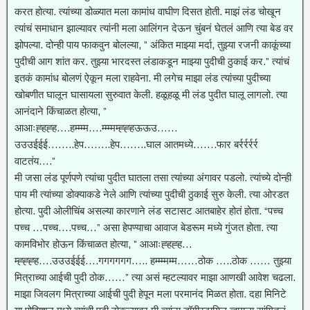
करत होत्या. त्यांच्या डोळ्यात मला कामांध वाघीण दिसत होती. माझं लंड चोखून
त्यांचं समाधान झाल्यावर त्यांनी मला आलिंगन देऊन चुंबनं घेतलं आणि त्या बेड वर
झोपल्या. दोन्ही पाय फाकवुन बोलल्या, ” अंकित माझ्या मर्दा, तुझ्या रजनी काकूंच्या
पुदीची आग शांत कर. तुझ्या भारदस्त लंडाकडून माझ्या पुदीची ठुकाई कर.” त्यांचं
इतकं कामांध बोलणं ऐकून मला राहवेना. मी लगेच माझा लंड त्यांच्या पुदीच्या
खोबणीत घालून घासायला सुरुवात केली. हळूहळू मी लंड पुदीत घालू लागलो. त्या
आनंदाने किंचाळत होत्या, ”
आआःह्हह्ह….हम्म्म्म….म्म्म्मम्ह्ह्हऊऊउ……
उउउईईई……..हेप……..हेप……..घाल आतमध्ये…….फार बर्रर्रर्रर्र
वाटतंय….”
मी जसा लंड पूर्णपणे त्यांचा पुदीत घातला तसा त्यांच्या अंगावर पडलो. त्यांच्ये दोन्ही
पाय मी त्यांच्या डोक्याकडे नेले आणि त्यांच्या पुदीची ठुकाई सुरु केली. त्या ओरडत
होत्या. पुदी ओलीचिंब असल्या कारणाने लंड सटासट आतबाहेर होतं होता. “पच्च
पच्च …पच्च….पच्च…” असा हेपण्याचा आवाज बेडरूम मध्ये गुंजत होता. त्या
कामविभोर होऊन किंचाळत होत्या, ” आआःह्हह्ह…
म्ह्ह्ह्ह….उउउईईई….गगगगगग….. हम्म्म्मम्म……ठोक …..ठोक …… तुझ्या
मित्राच्या आईची पुदी ठोक……” त्या असं म्हटल्यावर माझा आणखी आवेश चढला.
माझा जिवलग मित्राच्या आईची पुदी हेपून मला परमानंद मिळत होता. दहा मिनिटे