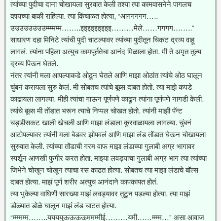
त्यांच्या पुदीचा दाना चोखायला सुरवात केली तश्या त्या कामवासनेने पागलच
व्हायच्या बाकी राहिल्या. त्या किंचाळत होत्या, “आगगगगग…..
उउउउउउउउम्म्म्मम्म……..इइइइइइइइइ………मेले……गगगग……..”
साधारण दहा मिनिटे त्यांची पुदी चाटल्यावर त्यांच्या पुदीतून चिकट द्रव्य वाहू
लागलं. त्यांना पहिला अत्युच कामपूर्ततेचा आनंद मिळाला होता. मी ते अमृत तुल्य
द्रव्य पिऊन घेतले.
नंतर त्यांनी मला आपल्याकडे ओढून घेतले आणि माझा ओठांत त्यांचे ओठ घालून
चुंबनं करायला सुरु केलं. मी सोबतच त्यांचे बूब्स दाबत होतो. त्या माझे कपडे
काढायला लागल्या. मीही त्यांचा गाऊन पूर्णपणे काढून त्यांना पूर्णपणे नागडी केली.
त्यांचे बूब्स मी तोंडात भरून त्याचे निप्पल चोखत होतो. त्यांनी माझी पॅन्ट
चड्डीसकट खाली खेचली आणि माझा लंडाला कुरवाळायला लागल्या. चुंबनं
आटोपल्यावर त्यांनी मला बेडवर झोपवलं आणि माझा लंड तोंडात घेऊन चोखायला
सुरुवात केली. त्यांच्या तोंडाची गरम वाफ माझा लंडाच्या गुलाबी अग्र भागावर
स्पर्शून आणखी फुगीर करत होता. माझ्या लवड्याचा गुलाबी अग्र भाग त्या त्यांच्या
जिभेने चोखून चोखून त्याचा रस काढत होत्या. सोबतच त्या माझा लंडाचे बॉल्स
दाबत होत्या. माझं पूर्ण शरीर अत्युच आनंदाने कापकापत होतं.
त्या भुकेल्या वाघिणी सारख्या माझं लवड्यावर तुटून पडल्या होत्या. त्या माझं
डोळ्यात डोळे घालून माझं लंड चाटत होत्या.
“म्म्म्मम्म……..ययययुऊऊऊऊममम्मीई………यमी……म्म्म्म…” असा आवाज