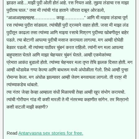
झाडत आहे…माझी पुदी ओली होतं आहे. रस निघत आहे. तुझ्या लंडाचा रस माझा
पुदीतच घाल.” तसा मी त्यांची गांड हाताने जॊरात दाबून ओरडलो,
“आआआह्हह्हह्ह………….. काकू………….” आणि मी माझ्या लंडाचा पूर्ण
रस त्यांच्या पुदीत सांडवला. त्यांचीही पुदी द्रव्याने वाहत होती. जसा मी माझा लंड
पुदीतून काढला तसा त्यांच्या आणि माझ्या रसाचे मिश्रण पुदीच्या खोबणीतून बाहेर
पडले. त्या बोटानी आपल्या पुदीची मसाज करायला लागल्या. मग आम्ही दोघेही
बेडवर पडलो. मी त्यांच्या पाठीवर चुंबनं करत राहिलो. त्यांनी मग मला आपल्या
बाहुपाशात घेतले आणि माझा चेहऱ्यवर चुंबनं घेतले. आम्ही एकमेकांच्या
प्रेमात आकंठ बुडालो होतो. त्यांच्या चेहऱ्यवर मला तृप्त तेचि झलक दिसत होती. मग
आम्ही थोडावेळ गप्पा केल्या आणि बाथरूम मध्ये अंघोळीला गेलो. तिथे आम्ही पुन्हा
रोमान्स केला. मग अंघोळ झाल्यावर आम्ही जेवण बनवायला लागलो. ती रात्र मी
त्यांच्याकडेच थांबलो.
त्या नंतर जेव्हा केव्हा आम्हाला संधी मिळायची तेव्हा आम्ही खुप संभोग करायचो.
त्यांची गोरीपान गांड मी कशी मारली ते मी नंतरच्या कहाणीत सांगेन. तर मित्रानो
कशी वाटली माझी कहाणी?
Read
Antarvasna sex stories for free.