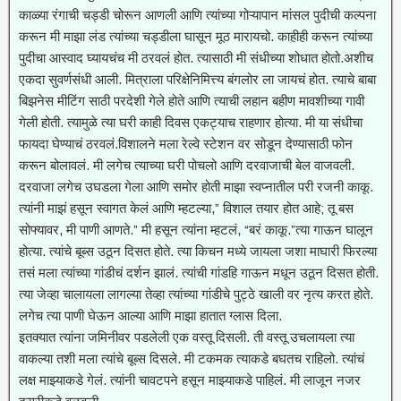
काळ्या रंगाची चड्डी चोरून आणली आणि त्यांच्या गोऱ्यापान मांसल पुदीची कल्पना
करून मी माझा लंड त्यांच्या चड्डीला घासून मूठ मारायचो. काहीही करून त्यांच्या
पुदीचा आस्वाद घ्यायचंच मी ठरवलं होत. त्यासाठी मी संधीच्या शोधात होतो.अशीच
एकदा सुवर्णसंधी आली. मित्राला परिक्षेनिमित्त्य बंगलोर ला जायचं होत. त्याचे बाबा
बिझनेस मीटिंग साठी परदेशी गेले होते आणि त्याची लहान बहीण मावशीच्या गावी
गेली होती. त्यामुळे त्या घरी काही दिवस एकट्याच राहणार होत्या. मी या संधीचा
फायदा घेण्याचं ठरवलं.विशालने मला रेल्वे स्टेशन वर सोडून देण्यासाठी फोन
करून बोलावलं. मी लगेच त्याच्या घरी पोचलो आणि दरवाजाची बेल वाजवली.
दरवाजा लगेच उघडला गेला आणि समोर होती माझा स्वप्नातील परी रजनी काकू.
त्यांनी माझं हसून स्वागत केलं आणि म्हटल्या,” विशाल तयार होत आहे; तू बस
सोफ्यावर, मी पाणी आणते.” मी हसून त्यांना म्हटलं, “बरं काकू.”त्या गाऊन घालून
होत्या. त्यांचे बूब्स उठून दिसत होते. त्या किचन मध्ये जायला जशा माघारी फिरल्या
तसं मला त्यांच्या गांडीचं दर्शन झालं. त्यांची गांडहि गाऊन मधून उठून दिसत होती.
त्या जेव्हा चालायला लागल्या तेव्हा त्यांच्या गांडीचे पुट्ठे खाली वर नृत्य करत होते.
लगेच त्या पाणी घेऊन आल्या आणि माझा हातात ग्लास दिला.
इतक्यात त्यांना जमिनीवर पडलेली एक वस्तू दिसली. ती वस्तू उचलायला त्या
वाकल्या तशी मला त्यांचे बूब्स दिसले. मी टकमक त्याकडे बघतच राहिलो. त्यांचं
लक्ष माझ्याकडे गेलं. त्यांनी चावटपने हसून माझ्याकडे पाहिलं. मी लाजून नजर