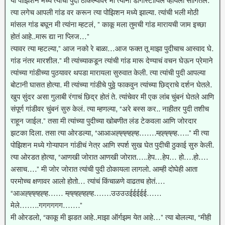
या पोझिशन मध्ये त्यांची पुदी ठोकल्यावर मी त्यांना डॉगीस्टायिल व्हायला सांगितलं.
त्या लगेच आपली गांड वर करून त्या पोझिशन मध्ये झाल्या. त्यांची भली मोठी
मांसल गांड बघून मी त्यांना म्हटलं, ” काकू मला तुमची गांड मारायची जाम इच्छा
होतं आहे..मारू द्या ना प्लिज…”
त्यावर त्या म्हटल्या,” आज नको रे बाळा…आज फक्त तू माझा पुदीचाच आस्वाद घे.
गांड नंतर मारशील.” मी त्यांच्याकडून त्यांची गांड मारू देण्याचं वचन घेऊन प्रेमाने
त्यांच्या गांडीच्या पुठयावर थपडा मारायला सुरुवात केली. त्या त्यांची पुदी आपल्या
बोटानी घासत होत्या. मी त्यांच्या गांडीचे पुठ्ठे फाकवुन त्यांच्या छिद्राचे दर्शन घेतले.
खुप सुंदर असा गुलाबी रंगाचं छिद्र होतं ते. त्यांचेवर मी एक लांब चुंबनं घेतले आणि
संपूर्ण गांडीवर चुंबनं सुरु केलं. त्या म्हणल्या, “अरे बस्स कर.. नाहीतर पुदी तशीच
राहून जाईल.” तसा मी त्यांच्या पुदीच्या खोबणीत लंड टेकवला आणि जोरदार
झटका दिला. तसा त्या ओरडल्या, “आआअह्ह्ह्हह्ह…….म्हह्ह्ह्ह…..” मी त्या
पोझिशन मध्ये गोऱ्यापान गांडीचं नेत्र आणि स्पर्श सुख घेत पुदीची ठुकाई सुरु केली.
त्या ओरडत होत्या, “आणखी जोरात आणखी जोरात…..हेप…हेप… हो….हो….
असाच….” मी जोर जोरात त्यांची पुदी ठोकायला लागलो. आम्ही दोघेही आता
परमोच्च क्षणावर आलो होतो… त्यांचं किंचाळणे वाढतच होतं….
“आअह्ह्ह्हह्ह…… म्ह्ह्हह्हह्ह…….उउउउईईईईई……
मेले……..गगगगगग…….”
मी ओरडलो, “काकू मी झडत आहे..माझा ऑर्गझम येत आहे…” त्या बोलल्या, “मीही