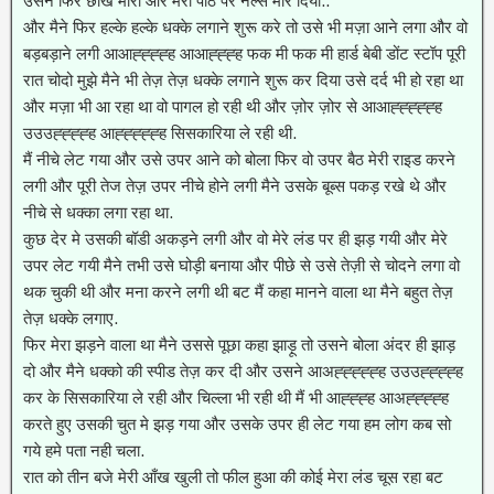
उसने फिर छींख मारी और मेरी पीठ पर नेल्स मार दिया..
और मैने फिर हल्के हल्के धक्के लगाने शुरू करे तो उसे भी मज़ा आने लगा और वो
बड़बड़ाने लगी आआह्ह्ह्ह्ह आआह्ह्ह्ह फक मी फक मी हार्ड बेबी डोंट स्टॉप पूरी
रात चोदो मुझे मैने भी तेज़ तेज़ धक्के लगाने शुरू कर दिया उसे दर्द भी हो रहा था
और मज़ा भी आ रहा था वो पागल हो रही थी और ज़ोर ज़ोर से आआह्ह्ह्ह्ह्ह
उउउह्ह्ह्ह्ह आह्ह्ह्ह्ह्ह सिसकारिया ले रही थी.
मैं नीचे लेट गया और उसे उपर आने को बोला फिर वो उपर बैठ मेरी राइड करने
लगी और पूरी तेज तेज़ उपर नीचे होने लगी मैने उसके बूब्स पकड़ रखे थे और
नीचे से धक्का लगा रहा था.
कुछ देर मे उसकी बॉडी अकड़ने लगी और वो मेरे लंड पर ही झड़ गयी और मेरे
उपर लेट गयी मैने तभी उसे घोड़ी बनाया और पीछे से उसे तेज़ी से चोदने लगा वो
थक चुकी थी और मना करने लगी थी बट मैं कहा मानने वाला था मैने बहुत तेज़
तेज़ धक्के लगाए.
फिर मेरा झड़ने वाला था मैने उससे पूछा कहा झाड़ू तो उसने बोला अंदर ही झाड़
दो और मैने धक्को की स्पीड तेज़ कर दी और उसने आअह्ह्ह्ह्ह्ह उउउह्ह्ह्ह्ह
कर के सिसकारिया ले रही और चिल्ला भी रही थी मैं भी आह्ह्ह्ह आअह्ह्ह्ह्ह
करते हुए उसकी चुत मे झड़ गया और उसके उपर ही लेट गया हम लोग कब सो
गये हमे पता नही चला.
रात को तीन बजे मेरी आँख खुली तो फील हुआ की कोई मेरा लंड चूस रहा बट