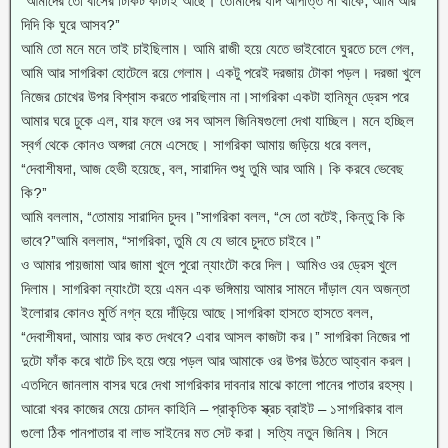
“আমাদের তো বাসের টিকিট কাটাই আছে। তোমাদের যদি আপত্তি না থাকে, আমি আর
দিদি কি ঘুরে আসব?”
আমি তো মনে মনে তাই চাইছিলাম। আমি রাজী হয়ে যেতে ভাইবোনে ঘুরতে চলে গেল,
আমি আর সাগরিকা হোটেলে রয়ে গেলাম। একটু পরেই দরজায় টোকা পড়ল। দরজা খুলে
নিজের চোখের উপর বিশ্বাস করতে পারছিলাম না।সাগরিকা একটা হানিমূন ড্রেস পরে
আমার ঘরে ঢুকে এল, যার ফলে ওর সব আসল জিনিষগুলো দেখা যাচ্ছিল। মনে হচ্ছিল
স্বর্গ থেকে কোনও অপ্সরা নেমে এসেছে। সাগরিকা আমায় জড়িয়ে ধরে বলল,
“দেবাশীষদা, আজ হেভী হয়েছে, বল, সারাদিন শুধু তুমি আর আমি। কি করবে ভেবেছ
কি?”
আমি বললাম, “তোমায় সারাদিন চুদব।”সাগরিকা বলল, “সে তো বটেই, কিন্তু কি কি
ভাবে?”আমি বললাম, “সাগরিকা, তুমি যে যে ভাবে চুদতে চাইবে।”
ও আমার পায়জামা আর জামা খুলে পুরো ন্যাংটো করে দিল। আমিও ওর ড্রেস খুলে
দিলাম। সাগরিকা ন্যাংটো হয়ে এমন এক ভঙ্গিমায় আমার সামনে দাঁড়াল যেন অজন্তা
ইলোরার কোনও মুর্তি নগ্ন হয়ে দাঁড়িয়ে আছে।সাগরিকা হাসতে হাসতে বলল,
“দেবাশীষদা, আমায় আর কত দেখবে? এবার আসল কাজটা কর।” সাগরিকা নিজের পা
দুটো ফাঁক করে খাটে চিৎ হয়ে শুয়ে পড়ল আর আমাকে ওর উপর উঠতে আহ্বান করল।
এতদিনে জানলাম বাসর ঘরে দেখা সাগরিকার দাবনার মাঝে কালো পানের পাতার রহস্য।
আরো খবর কাজের মেয়ে চোদন কাহিনি – প্রাকৃতিক স্ক্রচ ব্রাইট – ১সাগরিকার বাল
গুলো ঠিক পানপাতার বা লাভ সাইনের মত সেট করা। সত্যি নতুন জিনিষ। সিনে