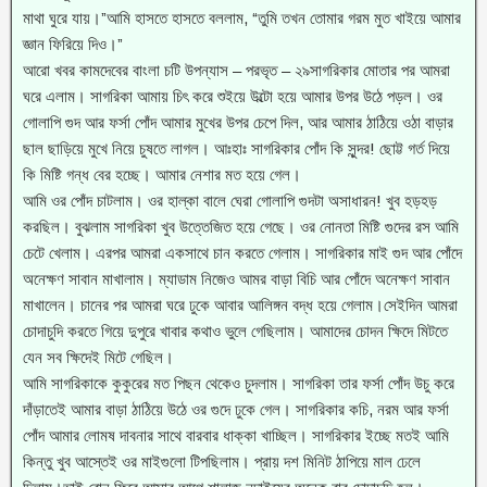
মাথা ঘুরে যায়।”আমি হাসতে হাসতে বললাম, “তুমি তখন তোমার গরম মুত খাইয়ে আমার
জ্ঞান ফিরিয়ে দিও।”
আরো খবর কামদেবের বাংলা চটি উপন্যাস – পরভৃত – ২৯সাগরিকার মোতার পর আমরা
ঘরে এলাম। সাগরিকা আমায় চিৎ করে শুইয়ে উল্টো হয়ে আমার উপর উঠে পড়ল। ওর
গোলাপি গুদ আর ফর্সা পোঁদ আমার মুখের উপর চেপে দিল, আর আমার ঠাঠিয়ে ওঠা বাড়ার
ছাল ছাড়িয়ে মুখে নিয়ে চুষতে লাগল। আঃহাঃ সাগরিকার পোঁদ কি সুন্দর! ছোট্ট গর্ত দিয়ে
কি মিষ্টি গন্ধ বের হচ্ছে। আমার নেশার মত হয়ে গেল।
আমি ওর পোঁদ চাটলাম। ওর হাল্কা বালে ঘেরা গোলাপি গুদটা অসাধারন! খুব হড়হড়
করছিল। বুঝলাম সাগরিকা খুব উত্তেজিত হয়ে গেছে। ওর নোনতা মিষ্টি গুদের রস আমি
চেটে খেলাম। এরপর আমরা একসাথে চান করতে গেলাম। সাগরিকার মাই গুদ আর পোঁদে
অনেক্ষণ সাবান মাখালাম। ম্যাডাম নিজেও আমর বাড়া বিচি আর পোঁদে অনেক্ষণ সাবান
মাখালেন। চানের পর আমরা ঘরে ঢুকে আবার আলিঙ্গন বদ্ধ হয়ে গেলাম।সেইদিন আমরা
চোদাচুদি করতে গিয়ে দুপুরে খাবার কথাও ভুলে গেছিলাম। আমাদের চোদন ক্ষিদে মিটতে
যেন সব ক্ষিদেই মিটে গেছিল।
আমি সাগরিকাকে কুকুরের মত পিছন থেকেও চুদলাম। সাগরিকা তার ফর্সা পোঁদ উচু করে
দাঁড়াতেই আমার বাড়া ঠাঠিয়ে উঠে ওর গুদে ঢুকে গেল। সাগরিকার কচি, নরম আর ফর্সা
পোঁদ আমার লোমষ দাবনার সাথে বারবার ধাক্কা খাচ্ছিল। সাগরিকার ইচ্ছে মতই আমি
কিন্তু খুব আস্তেই ওর মাইগুলো টিপছিলাম। প্রায় দশ মিনিট ঠাপিয়ে মাল ঢেলে