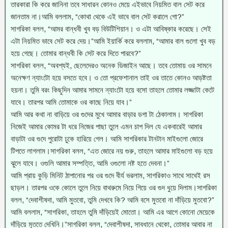
তারকারা কি করে জানিনা তবে সাধারন কোনও মেয়ে এইভাবে নিয়মিত বাল সেট করে
জানতাম না।আমি বললাম, “কোথা থেকে এই ভাবে বাল সেট করালে গো?”
সাগরিকা বলল, “আমর বান্ধবী খুব বড় বিউটিশিয়ান। ও এটা আবিষ্কার করেছে। সেই
এটা নিয়মিত ভাবে সেট করে দেয়।”আমি ইয়ার্কি করে বললাম, “আমার বাল গুলো খুব বড়
হয়ে গেছে। তোমার বান্ধবী কি সেট করে দিতে পারবে?”
সাগরিকা বলল, “অবশ্যই, ছেলেদেরও অনেক ডিজাইন আছে। তবে তোমায় ওর সামনে
অনেক্ষণ ন্যাংটো হয়ে বসতে হবে। ও তো প্রফেশানাল তাই ওর তাতে কোনও আড়ষ্টতা
হয়না। তুমি বরং কিছুদিন আমার সামনে ন্যাংটো হয়ে বসো তাহলে তোমার লজ্জাটা কেটে
যাবে। তারপর আমি তোমাকে ওর কাছে নিয়ে যাব।”
আমি আর কথা না বাড়িয়ে ওর গুদের মুখে আমার বাড়ার ডগা টা ঠেকালাম। সাগরিকা
নিজেই আমার কোমর টা ধরে নিজের পাছা তুলে এমন চাপ দিল যে একবারেই আমার
বাড়াটা ওর গুদে পুরোটা ঢুকে হারিয়ে গেল। আমি সাগরিকার টানটান মাইগুলো জোরে
টিপতে লাগলাম।সাগরিকা বলল, “এত জোরে নয় গুরু, তাহলে আমার মাইগুলো বড় হয়ে
ঝুলে যাবে। ওগুলি আমার সম্পত্তি, আমি ওগুলো নষ্ট হতে দেবনা।”
আমি প্রায় কুড়ি মিনিট ঠাপানোর পর ওর গুদে বীর্য ভরলাম, সাগরিকাও সাথে সাথেই রস
ছাড়ল। তারপর ওকে কোলে তুলে নিয়ে বাথরুমে নিয়ে গিয়ে ওর গুদ ধুয়ে দিলাম।সাগরিকা
বলল, “দেবাশীষদা, আমি মুতবো, তুমি দেখবে কি? আমি বসে মুতবো না দাঁড়িয়ে মুতবো?”
আমি বললাম, “সাগরিকা, তাহলে তুমি দাঁড়িয়েই মোতো। আমি এর আগে কোনো মেয়েকে
দাঁড়িয়ে মুততে দেখিনি।”সাগরিকা বলল, “দেবাশীষদা, সাবধানে থেকো, তোমার আবার না