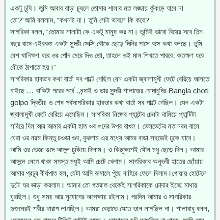
একটু চুষি। তুমি আবার বাড়া চুষলে তোমার শালার মত লজ্জায় কুঁকড়ে যাবে না
তো?”আমি বললাম, “কখনই না। তুমি সেটা ভাবলে কি করে?”
সাগরিকা বলল, “তোমার শালাটা কে একটু মানুষ কর না। তুমিই ভাবো বিয়ের সবে তিন
বছর বাদে এইরকম একটা সুন্দরী সেক্সি বৌকে ছেড়ে দিদির পাসে বসে কথা বলছে। তুমি
বেশ খানিক্ষণ ধরে ওর পোঁদ মেরে দিও তো, তাহলে ওই মাল শিখতে পারবে, কতক্ষণ ধরে
বৌকে ঠাপাতে হয়।”
সাগরিকার হাবভাব কথা বার্তা সব পাল্টে গেছিল যেন একটা জ্বালামুখী ফেটে বেরিয়ে আসতে
চাইছে … বাকিটা পরের পর্বে ..নন্দাই ও তার সুন্দরী শালাজের চোদাচুদির Bangla choti
golpo দ্বিতীয় ও শেষ পর্বসাগরিকার হাবভাব কথা বার্তা সব পাল্টে গেছিল। যেন একটা
জ্বালামুখী ফেটে বেরিয়ে এসেছিল। সাগরিকা নিজের প্যান্টের চেনটা নামিয়ে প্যান্টিটা
সরিয়ে দিল আর আমার একটা হাত ওর গুদের উপর রাখল। ভেলভেটের মত নরম বালে
ঘেরা ওর নরম কিন্তু চওড়া গুদ, বুঝলাম এর মধ্যে আমর বাড়া সহজেই ঢুকে যাবে।
আমি ওর ভেজা গুদে আঙ্গুল ঢুকিয়ে দিলাম। ও কিছুক্ষণেই যৌন মধু ছেড়ে দিল। আমার
আঙ্গুলে লেগে থাকা সমস্ত মধুই আমি চেটে খেলাম। সাগরিকার অনুভবী হাতের ছোঁয়ায়
আমার প্রচুর বীর্যপাত হল, যেটা আমি রুমালে পুঁছে বাহিরে ফেলে দিলাম।গোয়ায় হোটেলে
দুটো ঘর ভাড়া করলাম। আমার তো গতরাত থেকেই সাগরিকাকে চোদার ইচ্ছে মাথায়
ঘুরছিল। শুধু সময় আর সুযোগের অপেক্ষায় রইলাম। পরদিন আমার ও সাগরিকার
দুজনেরই শরীর খারাপ লাগছিল। আমরা বেড়াতে যেতে ভাল লাগছিল না। শালাবাবু বলল,