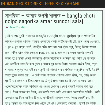
INDIAN SEX STORIES - FREE SEX KAHANI
সাগরিকা – আমার রুপসী শালাজ – bangla choti
golpo sagorika amar sundori salaj
Desi Chudai
নন্দাই ও তার সুন্দরী শালাজের চোদাচুদির Bangla choti golpo প্রথম পর্বসাগরিকা,
আমার একমাত্র শালাজ, আমার একমাত্র শালার অতীব রুপসী বৌ, বয়স প্রায় ৩৩ বছর,
৫ ফুট ৬ ইন্চ লম্বা, ফর্সা, মেদহীন শরীর মনে হয় যেন ছাঁচে গড়া, কিন্তু বিশেষ জায়গা
গুলো সঠিক ভাবে বৃদ্ধি পেয়েছে (৩৪, ২৭, ৩৪), এক কথায় বললে স্বর্গের অপ্সরাই
বলতে হয়।আমার বোকা ভালমানুষ শালার ভাগ্যের উপর ঈর্ষ্যা হয়, ভাবি সে কি ভাবে
এই অপ্সরীকে ন্যাংটো করে চুদবে। আমার খুব জানার ইচ্ছে কোথায় অর্ডার দিলে, প্রেম
না করে, সম্বন্ধ করে এই রকম সুন্দরী বৌ পাওয়া যায়।সাগরিকা অত্যধিক স্মার্ট, ইয়ার্কি
মারলে সুন্দর জবাব দেয়। ও বেশী সময় পাশ্চাত্য পোশাক যেমন জীন্স, টপ, গেঞ্জি অথবা
স্কার্ট পরে থাকে যার ভীতর থেকে ওর ঐশ্বর্য গুলো ভাল ভাবেই দেখা ও বোঝা যায়।
ওদের বিয়ের দিন আমি সাগরিকা কে প্রথম দেখলাম। দেখা মাত্রই আমার মাথা ঘুরে
গেল। সিনে তারকা বাদ দিলে, এত রুপসী মেয়ে আমি এর আগে কোনোদিন দেখিনী। আমি
একভাবে ওর দিকে তাকিয়ে ছিলাম, সাগরিকাই আমাকে বলল, “আরে দেবাশীষদা, কি
হল? আমার মুখ আর বুকের দিক থেকে তো চোখ ফেরাতেই পারছনা। তুমিই কি আমার