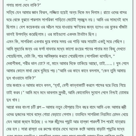
গলায় মালা দেবে নাকি?”
সত্যি যেন আমার জ্ঞান ফিরল, লজ্জিত হয়েই অন্য দিকে মন দিলাম। রাতে ওদের বাসর
ঘরে থেকে বুঝতে পারলাম সাগরিকা শাড়িতে মোটেই স্বচ্ছন্দ নয়। আমি ওর সামনেই বসে
ছিলাম। বেশ কয়েকবার ওর আঁচল সরে যাওয়ায় ক্ষণিকের জন্য হলেও ওর বুকের খাঁজটা
ভালই উপলব্ধি করেছিলাম। ওর মাইগুলো একদম টানটান ছিল।
এমন কি, সাগরিকা একবার ঘুরে বসার সময় ওর শাড়ি আর সায়াটা একটু সরে গেছিল।
আমি মুহুর্তের জন্য ওর ফর্সা দাবনার মধ্যে কালো রংয়ের পানের পাতার মত কিছু দেখতে
পেয়েছিলাম, যেটা কি, পরে আবিষ্কার করতে পেরেছিলাম।সাগরিকা বলেছিল, “
দেবাশীষদা, শরীর ভাল তো? না, মানে আমার দিকে তাকিয়ে আছো, তাই…..। ঘুম পেলে
আমার কোলে মাথা রেখে ঘুমিয়ে পড়।”আমি ওর কানে কানে বললাম, “কেন তুমি আমায়
দুধ খাওয়াবে নাকি?”
তার জবাবে ও আমার কানে বলল, “হ্যাঁ, বেশী কান্নাকাটি করলে পাসের ঘরে নিয়ে গিয়ে
তাই করব।” আমি মনে মনে ভাবলাম সুন্দরী, আমি কোনোদিন সুযোগ পেলে নিশ্চই তোমার
দুধ খাব।
আরো খবর বাংলা চটি গল্প – আমার নতুন বৌপ্রায় তিন বছর বাদে আমি এবং আমার স্ত্রী
ওদের দুজনের সাথে বম্বে গোয়া বেড়াতে গেলাম। ততদিনে সাগরিকা নিয়মিত চোদন খেয়ে
যেন আরো জ্বলে উঠেছে। ও সরু জীন্সের প্যান্ট আর হাল্কা পারদর্শী টপ পরেই যাত্রায়
বের হল। সারা রাস্তা ওর রুপের বাহার দেখে অনেক কষ্টে আমায় বাড়াটা প্যন্টের মধ্যে