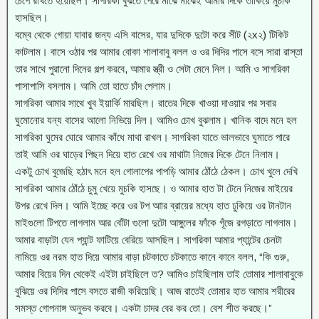
চেপে রাখতে হয়েছিল। সাগরিকা বুঝতে পেরে মাঝে মাঝেই আমার দিকে তাকিয়ে মুচকি
হাসছিল।
বম্বে থেকে গোয়া যাবার জন্য এসি বাসের, যার দুদিকে দুটো করে সীট (২x২) টিকিট
কাটলাম। বাসে ওঠার পর আমার বোকা শালাবাবু বলল ও ওর দিদির পাসে বসে সারা রাস্তা
তার সাথে পুরানো দিনের গল্প করবে, আমার স্ত্রী ও সেটা মেনে নিল। আমি ও সাগরিকা
পাসাপাসি বসলাম। আমি তো হাতে চাঁদ পেলাম।
সাগরিকা আমার সাথে খুব ইয়ার্কি মারছিল। রাতের দিকে খাওয়া দাওয়ার পর সবার
ঘুমোনোর যন্য বাসের আলো নিভিয়ে দিল। আমিও চোখ বুঝলাম। খানিক বাদে মনে হল
সাগরিকা ঘুমের ঘোরে আমার কাঁধে মাথা রাখল। সাগরিকা যাতে ভালভাবে ঘুমাতে পারে
তাই আমি ওর ঘাড়ের পিছন দিয়ে হাত রেখে ওর মাথাটা নিজের দিকে টেনে নিলাম।
একটু চোখ বুজেছি হঠাৎ মনে হল গোলাপের পাপড়ি আমার ঠোঁঠে ঠেকল। চোখ খুলে দেখি
সাগরিকা আমার ঠোঁঠে চুমু খেয়ে মুচকি হাসছে। ও আমার হাত টা টেনে নিজের মাইয়ের
উপর রেখে দিল। আমি ইচ্ছে করে ওর টপ আার ব্রায়ের মধ্যে হাত ঢুকিয়ে ওর টানটান
মাইগুলো টিপতে লাগলাম আর বোঁটা গুলো দুটো আঙ্গুলের ফাঁকে গূঁজে রগড়াতে লাগলাম।
আমার বাড়াটা যেন প্যান্ট ফাটিয়ে বেরিয়ে আসছিল। সাগরিকা আমার প্যান্টের চেনটা
নামিয়ে ওর নরম হাত দিয়ে আমার বাড়া চটকাতে চটকাতে কানে কানে বলল, “কি গুরু,
আমার বিয়ের দিন থেকেই এইটা চাইছিলে ত? আমিও চাইছিলাম তাই তোমার শালাবাবুকে
বুঝিয়ে ওর দিদির পাসে বসতে রাজী করিয়েছি। আজ রাতেই তোমার হাত আমার শরীরের
সমস্ত গোপনাঙ্গ অনুভব করবে। একটা চাদর বের কর তো। বেশ শীত করছে।”