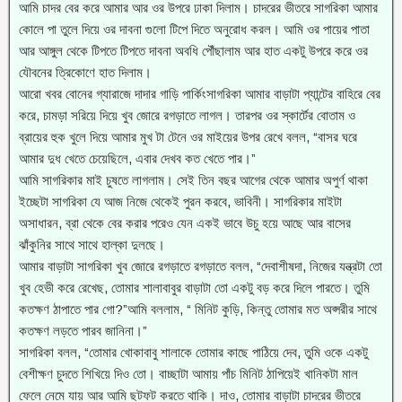
আমি চাদর বের করে আমার আর ওর উপরে ঢাকা দিলাম। চাদরের ভীতরে সাগরিকা আমার
কোলে পা তুলে দিয়ে ওর দাবনা গুলো টিপে দিতে অনুরোধ করল। আমি ওর পায়ের পাতা
আর আঙ্গুল থেকে টিপতে টিপতে দাবনা অবধি পৌঁছালাম আর হাত একটু উপরে করে ওর
যৌবনের ত্রিকোণে হাত দিলাম।
আরো খবর বোনের গ্যারাজে দাদার গাড়ি পার্কিংসাগরিকা আমার বাড়াটা প্যান্টের বাহিরে বের
করে, চামড়া সরিয়ে দিয়ে খুব জোরে রগড়াতে লাগল। তারপর ওর স্কার্টের বোতাম ও
ব্রায়ের হুক খুলে দিয়ে আমার মুখ টা টেনে ওর মাইয়ের উপর রেখে বলল, “বাসর ঘরে
আমার দুধ খেতে চেয়েছিলে, এবার দেখব কত খেতে পার।”
আমি সাগরিকার মাই চুষতে লাগলাম। সেই তিন বছর আগের থেকে আমার অপুর্ণ থাকা
ইচ্ছেটা সাগরিকা যে আজ নিজে থেকেই পুরন করবে, ভাবিনী। সাগরিকার মাইটা
অসাধারন, ব্রা থেকে বের করার পরেও যেন একই ভাবে উচু হয়ে আছে আর বাসের
ঝাঁকুনির সাথে সাথে হাল্কা দুলছে।
আমার বাড়াটা সাগরিকা খুব জোরে রগড়াতে রগড়াতে বলল, “দেবাশীষদা, নিজের যন্ত্রটা তো
খুব হেভী করে রেখেছ, তোমার শালাবাবুর বাড়াটা তো একটু বড় করে দিলে পারতে। তুমি
কতক্ষণ ঠাপাতে পার গো?”আমি বললাম, “ মিনিট কুড়ি, কিন্তু তোমার মত অপ্সরীর সাথে
কতক্ষণ লড়তে পারব জানিনা।”
সাগরিকা বলল, “তোমার খোকাবাবু শালাকে তোমার কাছে পাঠিয়ে দেব, তুমি ওকে একটু
বেশীক্ষণ চুদতে শিখিয়ে দিও তো। বাচ্ছাটা আমায় পাঁচ মিনিট ঠাপিয়েই খানিকটা মাল
ফেলে নেমে যায় আর আমি ছটফট করতে থাকি। দাও, তোমার বাড়াটা চাদরের ভীতরে