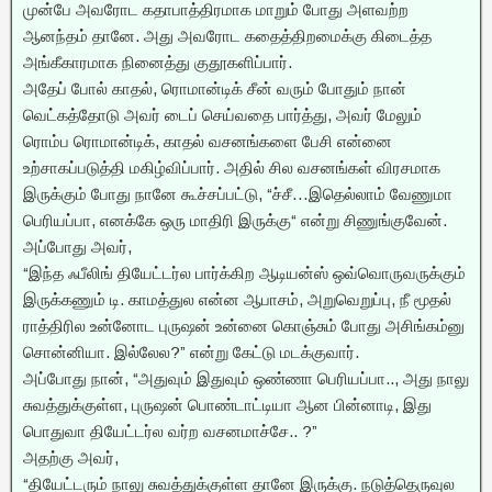
முன்பே அவரோட கதாபாத்திரமாக மாறும் போது அளவற்ற
ஆனந்தம் தானே. அது அவரோட கதைத்திறமைக்கு கிடைத்த
அங்கீகாரமாக நினைத்து குதூகளிப்பார்.
அதேப் போல் காதல், ரொமான்டிக் சீன் வரும் போதும் நான்
வெட்கத்தோடு அவர் டைப் செய்வதை பார்த்து, அவர் மேலும்
ரொம்ப ரொமான்டிக், காதல் வசனங்களை பேசி என்னை
உற்சாகப்படுத்தி மகிழ்விப்பார். அதில் சில வசனங்கள் விரசமாக
இருக்கும் போது நானே கூச்சப்பட்டு, “ச்சீ…இதெல்லாம் வேணுமா
பெரியப்பா, எனக்கே ஒரு மாதிரி இருக்கு“ என்று சிணுங்குவேன்.
அப்போது அவர்,
“இந்த ஃபீலிங் தியேட்டர்ல பார்க்கிற ஆடியன்ஸ் ஒவ்வொருவருக்கும்
இருக்கணும் டி. காமத்துல என்ன ஆபாசம், அறுவெறுப்பு, நீ மூதல்
ராத்திரில உன்னோட புருஷன் உன்னை கொஞ்சும் போது அசிங்கம்னு
சொன்னியா. இல்லேல?” என்று கேட்டு மடக்குவார்.
அப்போது நான், “அதுவும் இதுவும் ஒண்ணா பெரியப்பா.., அது நாலு
சுவத்துக்குள்ள, புருஷன் பொண்டாட்டியா ஆன பின்னாடி, இது
பொதுவா தியேட்டர்ல வர்ற வசனமாச்சே.. ?”
அதற்கு அவர்,
“தியேட்டரும் நாலு சுவத்துக்குள்ள தானே இருக்கு. நடுத்தெருவுல