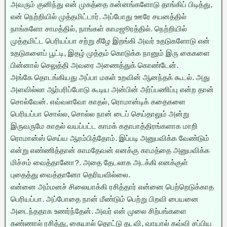
அவரும் குனிந்து என் முகத்தை கன்னங்களோடு தாங்கிப் பிடித்து,
என் நெற்றியில் முத்தமிட்டார். அப்போது ஊரே சயனத்தில்
நாங்களோ சாமத்தில், நாங்கள் காமஜூரத்தில். நெற்றியில்
முத்தமிட்ட பெரியப்பா சற்று கீழே இறங்கி அவர் உதடுகளோடு என்
உதடுகளைப் பூட்டி, இதழ் முத்தம் கொடுக்க நானும் இரு கைகளை
பின்னால் செலுத்தி அவரை அணைத்துக் கொண்டேன்.
அங்கே தொடங்கியது அப்பா மகள் உறவின் ஆனந்தக் கூடல். அது
அளவில்லா ஆர்பரிப்போடு கூடிய அன்பின் அர்ப்பணிப்பு என்ற தான்
சொல்வேன். எவ்வளவோ காதல், ரொமான்டிக் கதைகளை
பெரியப்பா சொல்ல, சொல்ல நான் டைப் செய்தாலும் அன்று
இருவருமே காதல் வயப்பட்ட காமக் கதாபாத்திரங்களாக மாறி
ரொமான்ஸ் செய்ய ஆரம்பித்தோம். இப்படி அனுபவிக்க வேண்டும்
என்று எண்ணித்தான் காமதேவன் எனக்கு காமத்தை அனுபவிக்க
மிச்சம் வைத்தானோ?. அதை தேடலாக அடக்கி எனக்குள்
புதைத்து வைத்தானோ தெரியவில்லை.
என்னை அம்மனச் சிலையாக்கி ரசித்தார் என்னை பெற்றெடுக்காத
பெரியப்பா. அப்போதை நான் மீண்டும் பெற்று பிறவி பையனை
அடைந்ததாக உணர்ந்தேன். அவர் என் முலை சிற்பங்களை
கண்ணால் ரசித்து, கையால் தொட்டு தடவி, வாயால் கவ்வி சப்பிய