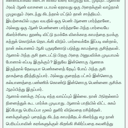
கன்னியாகவே கடைசி காலம் வரை வாழ்ந்து விட முடியும். ஆனால்
அவர் ஆண் வாசனை படாமல் ஏதாவது ஒரு அறைக்குள் வாழ்நாள்
முழுவதும் அடைந்து கிடந்தால் மட்டும் தான் சாத்தியம்.
இயற்கையில் பருவ வயதில் ஒரு பெண் ஆணை பார்த்தாலோ,
அல்லது ஒரு ஆண் பெண்ணை பார்த்தாலே அந்த பார்வையே
கிளர்ச்சியை தூண்டி விட்டு நமக்கே விளக்காத காமத்தை நமக்கு
கற்றுக் கொடுக்க தொடங்கி விடும். பார்வைக்கே இப்படி என்றால்,
நான் கல்யாணம் ஆகி புருஷனோடு படுத்து காமத்தை ருசித்தவள்.
ஆனால் அந்த ருசி தடைபட்டு பிறகு அதை அனுபவிக்க முடியாமல்
போனால் எப்படி இருக்கும்? இதுவே இன்னொரு ஆணாக
இருந்தால் தேவடியா பெண்களைத் தேடிப் போய் அந்த ருசி
தாகத்தை தீர்த்திருப்பார். அல்லது குறைந்த பட்சம் இன்னொரு
கல்யாணத்தை பண்ணிக் கொண்டு இன்னொரு பெண்ணை ருசிக்க
ஆரம்பித்து இருப்பார்.
ஆனால் எனக்கு அப்படி எந்த வாய்ப்பும் இல்லை. நான் அதெல்லாம்
நினைத்துக் கூட பார்க்க முடியாது. ஆனால் பாதியில் விட்ட சுகம்
இப்போது பெரியப்பா மூலம் துளிர் விடுவதை ரசித்தேன்.
எனக்குள்ளும் புதைந்து கிடந்த காமத்தேடல் கிளர்ந்து எழ நான்
பெரியப்பாவின் கரங்களுக்குள் கிறங்கி சிலிர்ப்பதை கவனித்து