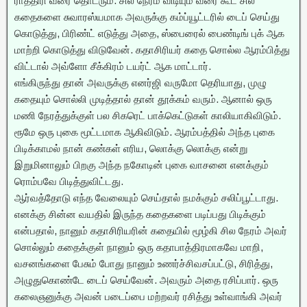
ராத்திரி வரை தொடரும். சில நேரம் விடியும் வரை கூட சில
கதைகளை சுவாரஸ்யமாக அவருக்கு கம்ப்யூட்டரில் டைப் செய்து
கொடுத்து, பிரிண்ட் எடுத்து அதை, ஸ்பைரைல் பைண்டிங் புக் ஆக
மாற்றி கொடுத்து விடுவேன். கதாசிரியர் கதை சொல்ல ஆரம்பித்து
விட்டால் அவ்ளோ சீக்கிரம் டயர்ட் ஆக மாட்டார்.
எங்கிருந்து தான் அவருக்கு எனர்ஜி வருமோ தெரியாது, முழு
கதையும் சொல்லி முடித்தால் தான் தூக்கம் வரும். ஆனால் ஒரு
மணி நேரத்துக்குள் பல சிகரெட் பாக்கெட்டுகள் காலியாகிவிடும்.
ரூமே ஒரு புகை மூட்டமாக ஆகிவிடும். ஆரம்பத்தில் அந்த புகை
பிடிக்காமல் நான் கண்கள் எரிய, லொக்கு லொக்கு என்று
இறுமினாலும் பிறகு அந்த நகோடின் புகை வாசனை எனக்கும்
ரொம்பவே பிடித்துவிட்டது.
ஆர்வத்தோடு எந்த வேலையும் செய்தால் நமக்கும் சலிப்பூட்டாது.
எனக்கு சின்ன வயதில் இருந்த கதைகளை படிப்பது பிடிக்கும்
என்பதால், நானும் கதாசிரியரின் கதையில் மூழ்கி சில நேரம் அவர்
சொல்லும் கதைக்குள் நானும் ஒரு கதாபாத்திரமாகவே மாறி,
வசனங்களை பேசும் போது நானும் உணர்ச்சிவசப்பட்டு, சிரித்து,
அழுதுகொண்டே டைப் செய்வேன். அவரும் அதை ரசிப்பார். ஒரு
கலைஞனுக்கு அவன் படைப்பை மற்றவர் ரசித்து உள்வாங்கி அவர்