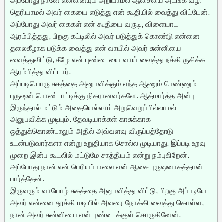
அப்போது நானே என்னையும் அறியாமல் ஆசையை அடங்க வழி
தெரியாமல் அவர் கையை எடுத்து என் கூதியில் வைத்து விட்டேன்.
அப்போது அவர் கைகள் என் கூதியை வருடி, விளையாட
ஆரம்பித்தது, பிறகு கட்டிலில் அவர் படுத்துக் கொண்டு என்னை
தலைகீழாக படுக்க வைத்து என் வாயில் அவர் சுன்னியை
வைத்துவிட்டு, கீழே என் புண்டையை வாய் வைத்து நக்கி ருசிக்க
ஆரம்பித்து விட்டார்.
அப்படியொரு சுகத்தை அனுபவிக்கும் எந்த ஆணும் பெண்ணும்
புருஷன் பொண்டாட்டிக்கு நிகரானவர்களே. ஆத்மார்த்த அன்பு
இருந்தால் மட்டும் அதையெல்லாம் அறுவெறுப்பில்லாமல்
அனுபவிக்க முடியும். தேவடியாக்கள் காசுக்காக
ஒத்துக்கொண்டாலும் அதில் அவ்வளவு விருப்பத்தோடு
உடன்படுவார்களா என்று உறுதியாக சொல்ல முடியாது. இப்படி உறவு
முறை இன்ப கூடலில் மட்டுமே சாத்தியம் என்று நம்புகிறேன்.
அப்போது நான் என் பெரியப்பாவை என் ஆசை புருஷனாகத்தான்
பார்த்தேன்.
இருவரும் வாயோழ் சுகத்தை அனுபவித்து விட்டு, பிறகு அப்படியே
அவர் என்னை தூக்கி மடியில் அவரை நோக்கி வைத்து கொள்ள,
நான் அவர் சுன்னியை என் புண்டைக்குள் சொருகினேன்.