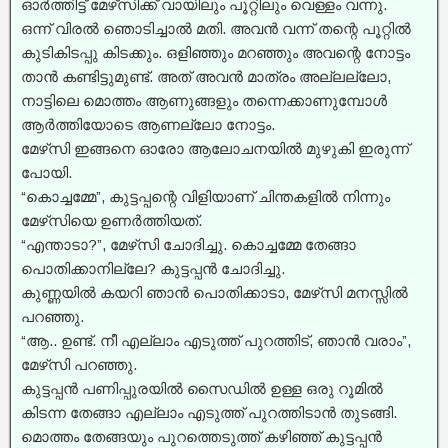
ഓർത്തിട്ട് മേഴ്‌സിക്ക് വായിലും പൂറ്റിലും വെള്ളം വന്നു.
ഒന്ന് വിരൽ ഞൊടിച്ചാൽ മതി. അവൻ വന്ന് തന്റെ പൂറ്റിൽ
കുടികിടപ്പു കിടക്കും. ഒളിഞ്ഞും മറഞ്ഞും അവന്റെ നോട്ടം
താൻ കണ്ടിട്ടുമുണ്ട്. അത് അവൻ മാത്രം അല്ലല്ലോ,
നാട്ടിലെ മൊത്തം ആണുങ്ങളും തന്നെക്കാണുമ്പോൾ
ആർത്തിയോടെ ആണല്ലോ നോട്ടം.
മേഴ്‌സി ഇങ്ങനെ ഓരോ ആലോചനയിൽ മുഴുകി ഇരുന്ന്
പോയി.
“കൊച്ചമ്മേ”, കുട്ടപ്പന്റെ വിളിയാണ് ചിന്തകളിൽ നിന്നും
മേഴ്‌സിയെ ഉണർത്തിയത്.
“എന്താടാ?”, മേഴ്‌സി ചോദിച്ചു. കൊച്ചമ്മേ തേങ്ങാ
പൊതിക്കാനില്ലേ? കുട്ടപ്പൻ ചോദിച്ചു.
കുണ്ണയിൽ കയറി ഞാൻ പൊതിക്കാടാ, മേഴ്‌സി മനസ്സിൽ
പറഞ്ഞു.
“ആ.. ഉണ്ട്. നീ എല്ലാം എടുത്ത് പുറത്തിട്, ഞാൻ വരാം”,
മേഴ്‌സി പറഞ്ഞു.
കുട്ടപ്പൻ പണിപ്പുരയിൽ സൈഡിൽ ഉള്ള ഒരു റൂമിൽ
കിടന്ന തേങ്ങാ എല്ലാം എടുത്ത് പുറത്തിടാൻ തുടങ്ങി.
മൊത്തം തേങ്ങയും പുറത്തെടുത്ത് കഴിഞ്ഞ് കുട്ടപ്പൻ