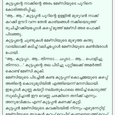
കുട്ടപ്പന്റെ നാക്കിന്റെ അരം മേഴ്‌സിയുടെ പൂറിനെ
കോരിത്തരിപ്പിച്ചു.
“ആ.. ആ..” കുട്ടപ്പൻ പൂറിന്റെ ഉള്ളിൽ മുഴുവൻ നാക്ക്
കറക്കി ഊറി വന്ന തേൻ കാര്യങ്ങൾ നക്കിയെടുത്ത്
രുചിച്ചിറക്കിയപ്പോൾ കഴപ്പ് മൂത്ത് മേഴ്‌സി അര പൊക്കി
പിടഞ്ഞു.
കുട്ടപ്പന്റെ ചുണ്ടുകൾ മേഴ്‌സിയുടെ മുഴുത്ത കന്തു
വായിലാക്കി കടിച്ച്‌ വലിച്ചപ്പോൾ മേഴ്‌സിയുടെ കൺട്രോൾ
പോയി.
“ആ.. കുട്ടപ്പാ.. ആ.. തിന്നടാ… ചപ്പടാ… ആ… പൊളിച്ചു
തിന്നടാ…” കുട്ടപ്പന്റെ തല പിടിച്ചു പൂറ്റിലേക്ക് അമർത്തി
കൊണ്ട് മേഴ്‌സി കൂകി.
മേഴ്‌സിയുടെ പിടച്ചിൽ കണ്ട കുട്ടപ്പന് കൊച്ചമ്മയുടെ കഴപ്പ്
അതിന്റെ കൊടുമുടിയിൽ എത്തിയെന്ന് മനസിലായി.
ഇപ്പോൾ കുണ്ണ കയറ്റി നല്ലതുപോലെ അടിച്ച്‌ കൊടുത്ത്
സുഖിപ്പിച്ചാൽ ഈ വെണ്ണ ചരക്കിനെ തനിക്ക് എന്നും
അനുഭവിക്കാം എന്ന് കുട്ടപ്പൻ കണക്ക് കൂട്ടി.
കുട്ടപ്പൻ മേഴ്‌സിയുടെ കവക്കിടയിൽ നിന്നും എഴുന്നേറ്റിട്ട്
മേഴ്‌സിയുടെ തുടകൾ കവച്ച്‌ വെച്ചിട്ട് കുണ്ണയെടുത്ത് വെച്ച്