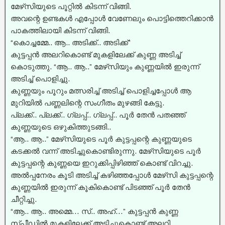
മേഴ്‌സിയുടെ പൂറ്റിൽ കിടന്ന് വിങ്ങി.
അവന്റെ ഉണ്ടകൾ എപ്പോൾ വേണേലും പൊട്ടിത്തെറിക്കാൻ
പാകത്തിലായി കിടന്ന് വിങ്ങി.
“കൊച്ചമ്മേ.. ആ.. അടിക്ക്.. അടിക്ക്”
കുട്ടപ്പൻ അലറികൊണ്ട് മുകളിലേക്ക് കുണ്ണ അടിച്ച്‌
കൊടുത്തു. “ആ.. ആ..” മേഴ്‌സിയും കുണ്ണയിൽ ഇരുന്ന്
അടിച്ച്‌ പൊളിച്ചു.
കുണ്ണയും പൂറും മത്സരിച്ച്‌ അടിച്ച്‌ പൊളിച്ചപ്പോൾ ആ
മുറിയിൽ പണ്ണലിന്റെ സംഗീതം മുഴങ്ങി കേട്ടു.
പ്ലക്ക്.. പ്ലക്ക്.. ഗ്ലപ്പ്.. ഗ്ലപ്പ്.. പൂർ തേൻ പതഞ്ഞ്
കുണ്ണയുടെ ഒഴുകിത്തുടങ്ങി..
“ആ.. ആ..” മേഴ്‌സിയുടെ പൂർ കുട്ടപ്പന്റെ കുണ്ണയുടെ
കടക്കൽ വന്ന് അടിച്ചുകൊണ്ടിരുന്നു. മേഴ്‌സിയുടെ പൂർ
കുട്ടപ്പന്റെ കുണ്ണയെ ഇറുക്കിപ്പിഴിഞ്ഞ് കൊണ്ട് വിറച്ചു.
അൽപ്പനേരം കൂടി അടിച്ച്‌ കഴിഞ്ഞപ്പോൾ മേഴ്‌സി കുട്ടപ്പന്റെ
കുണ്ണയിൽ ഇരുന്ന് കൂകികൊണ്ട് പിടഞ്ഞ് പൂർ തേൻ
ചീറ്റിച്ചു.
“ആ.. ആ.. അമ്മെ… സ്.. അഹ്…” കുട്ടപ്പൻ കുണ്ണ
സ്പീഡിൽ മുകളിലേക്ക് അടിച്ചുകൊണ്ട് അലറി.