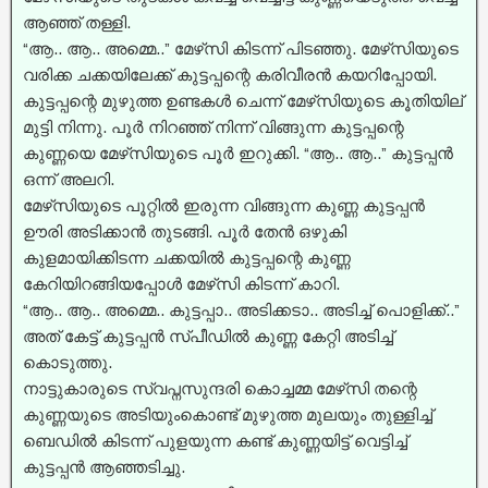
ആഞ്ഞ് തള്ളി.
“ആ.. ആ.. അമ്മെ..” മേഴ്‌സി കിടന്ന് പിടഞ്ഞു. മേഴ്‌സിയുടെ
വരിക്ക ചക്കയിലേക്ക് കുട്ടപ്പന്റെ കരിവീരൻ കയറിപ്പോയി.
കുട്ടപ്പന്റെ മുഴുത്ത ഉണ്ടകൾ ചെന്ന് മേഴ്‌സിയുടെ കൂതിയില്
മുട്ടി നിന്നു. പൂർ നിറഞ്ഞ് നിന്ന് വിങ്ങുന്ന കുട്ടപ്പന്റെ
കുണ്ണയെ മേഴ്‌സിയുടെ പൂർ ഇറുക്കി. “ആ.. ആ..” കുട്ടപ്പൻ
ഒന്ന് അലറി.
മേഴ്‌സിയുടെ പൂറ്റിൽ ഇരുന്ന വിങ്ങുന്ന കുണ്ണ കുട്ടപ്പൻ
ഊരി അടിക്കാൻ തുടങ്ങി. പൂർ തേൻ ഒഴുകി
കുളമായിക്കിടന്ന ചക്കയിൽ കുട്ടപ്പന്റെ കുണ്ണ
കേറിയിറങ്ങിയപ്പോൾ മേഴ്‌സി കിടന്ന് കാറി.
“ആ.. ആ.. അമ്മെ.. കുട്ടപ്പാ.. അടിക്കടാ.. അടിച്ച്‌ പൊളിക്ക്..”
അത് കേട്ട് കുട്ടപ്പൻ സ്പീഡിൽ കുണ്ണ കേറ്റി അടിച്ച്‌
കൊടുത്തു.
നാട്ടുകാരുടെ സ്വപ്നസുന്ദരി കൊച്ചമ്മ മേഴ്‌സി തന്റെ
കുണ്ണയുടെ അടിയുംകൊണ്ട് മുഴുത്ത മുലയും തുള്ളിച്ച്‌
ബെഡിൽ കിടന്ന് പുളയുന്ന കണ്ട് കുണ്ണയിട്ട് വെട്ടിച്ച്‌
കുട്ടപ്പൻ ആഞ്ഞടിച്ചു.