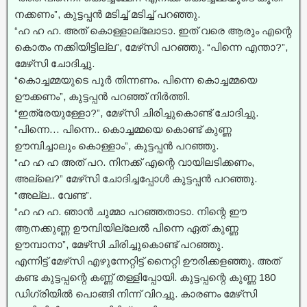
നക്കണം”, കുട്ടപ്പൻ മടിച്ച്‌ മടിച്ച്‌ പറഞ്ഞു.
“ഹ ഹ ഹ. അത് കൊള്ളാല്ലോടാ. ഇത് വരെ ആരും എന്റെ
കൊതം നക്കിയിട്ടില്ല”, മേഴ്‌സി പറഞ്ഞു. “പിന്നെ എന്താ?”,
മേഴ്‌സി ചോദിച്ചു.
“കൊച്ചമ്മയുടെ പൂർ തിന്നണം. പിന്നെ കൊച്ചമ്മയെ
ഊക്കണം”, കുട്ടപ്പൻ പറഞ്ഞ് നിർത്തി.
“ഇത്രേയുള്ളോ?”, മേഴ്‌സി ചിരിച്ചുകൊണ്ട് ചോദിച്ചു.
“പിന്നെ… പിന്നെ.. കൊച്ചമ്മയെ കൊണ്ട് കുണ്ണ
ഊമ്പിച്ചാലും കൊള്ളാം”, കുട്ടപ്പൻ പറഞ്ഞു.
“ഹ ഹ ഹ അത് പറ. നിനക്ക് എന്റെ വായിലടിക്കണം,
അല്ലെ?” മേഴ്‌സി ചോദിച്ചപ്പോൾ കുട്ടപ്പൻ പറഞ്ഞു.
“അല്ല.. വേണ്ട”.
“ഹ ഹ ഹ. ഞാൻ ചുമ്മാ പറഞ്ഞതാടാ. നിന്റെ ഈ
ആനക്കുണ്ണ ഊമ്പിയില്ലേൽ പിന്നെ ഏത് കുണ്ണ
ഊമ്പാനാ”, മേഴ്‌സി ചിരിച്ചുകൊണ്ട് പറഞ്ഞു.
എന്നിട്ട് മേഴ്‌സി എഴുന്നേറ്റിട്ട് നൈറ്റി ഊരിക്കളഞ്ഞു. അത്
കണ്ട കുട്ടപ്പന്റെ കണ്ണ് തള്ളിപ്പോയി. കുട്ടപ്പന്റെ കുണ്ണ 180
ഡിഗ്രിയിൽ പൊങ്ങി നിന്ന് വിറച്ചു. കാരണം മേഴ്‌സി