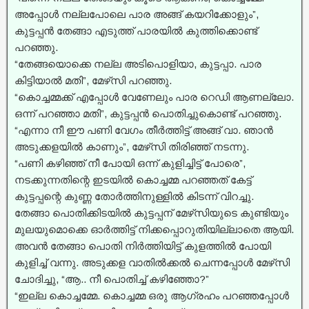
അപ്പോൾ നല്ലപോലെ പാര അങ്ങ് കയറിക്കോളും”,
കുട്ടപ്പൻ തേങ്ങാ എടുത്ത് പാരയിൽ കുത്തിക്കൊണ്ട്
പറഞ്ഞു.
“തേങ്ങയൊക്കെ നല്ല അടിപൊളിയാ, കുട്ടപ്പാ. പാര
കിട്ടിയാൽ മതി”, മേഴ്‌സി പറഞ്ഞു.
“കൊച്ചമ്മക്ക് എപ്പോൾ വേണേലും പാര റെഡി ആണല്ലോ.
ഒന്ന് പറഞ്ഞാ മതി”, കുട്ടപ്പൻ പൊതിച്ചുകൊണ്ട് പറഞ്ഞു.
“എന്നാ നീ ഈ പണി വേഗം തീർത്തിട്ട് അങ്ങ് വാ. ഞാൻ
അടുക്കളയിൽ കാണും”, മേഴ്‌സി തിരിഞ്ഞ് നടന്നു.
“പണി കഴിഞ്ഞ് നീ പോയി ഒന്ന് കുളിച്ചിട്ട് പോരെ”,
നടക്കുന്നതിന്റെ ഇടയിൽ കൊച്ചമ്മ പറഞ്ഞത് കേട്ട്
കുട്ടപ്പന്റെ കുണ്ണ തോർത്തിനുള്ളിൽ കിടന്ന് വിറച്ചു.
തേങ്ങാ പൊതിക്കിടയിൽ കുട്ടപ്പന് മേഴ്‌സിയുടെ കുണ്ടിയും
മുലയുമൊക്കെ ഓർത്തിട്ട് നിക്കപ്പൊറുതിയില്ലാതെ ആയി.
അവൻ തേങ്ങാ പൊതി നിർത്തിയിട്ട് കുളത്തിൽ പോയി
കുളിച്ച്‌ വന്നു. അടുക്കള വാതിൽക്കൽ ചെന്നപ്പോൾ മേഴ്‌സി
ചോദിച്ചു, “ആ.. നീ പൊതിച്ച്‌ കഴിഞ്ഞോ?”
“ഇല്ല കൊച്ചമ്മേ. കൊച്ചമ്മ ഒരു ആഗ്രഹം പറഞ്ഞപ്പോൾ