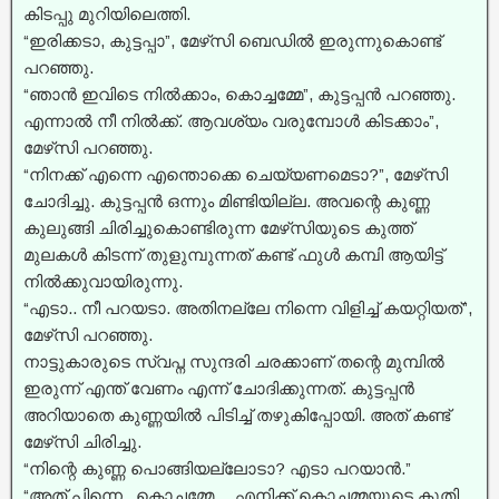
കിടപ്പു മുറിയിലെത്തി.
“ഇരിക്കടാ, കുട്ടപ്പാ”, മേഴ്‌സി ബെഡിൽ ഇരുന്നുകൊണ്ട്
പറഞ്ഞു.
“ഞാൻ ഇവിടെ നിൽക്കാം, കൊച്ചമ്മേ”, കുട്ടപ്പൻ പറഞ്ഞു.
എന്നാൽ നീ നിൽക്ക്. ആവശ്യം വരുമ്പോൾ കിടക്കാം”,
മേഴ്‌സി പറഞ്ഞു.
“നിനക്ക് എന്നെ എന്തൊക്കെ ചെയ്യണമെടാ?”, മേഴ്‌സി
ചോദിച്ചു. കുട്ടപ്പൻ ഒന്നും മിണ്ടിയില്ല. അവന്റെ കുണ്ണ
കുലുങ്ങി ചിരിച്ചുകൊണ്ടിരുന്ന മേഴ്‌സിയുടെ കുത്ത്
മുലകൾ കിടന്ന് തുളുമ്പുന്നത് കണ്ട് ഫുൾ കമ്പി ആയിട്ട്
നിൽക്കുവായിരുന്നു.
“എടാ.. നീ പറയടാ. അതിനല്ലേ നിന്നെ വിളിച്ച്‌ കയറ്റിയത്”,
മേഴ്‌സി പറഞ്ഞു.
നാട്ടുകാരുടെ സ്വപ്ന സുന്ദരി ചരക്കാണ് തന്റെ മുമ്പിൽ
ഇരുന്ന് എന്ത് വേണം എന്ന് ചോദിക്കുന്നത്. കുട്ടപ്പൻ
അറിയാതെ കുണ്ണയിൽ പിടിച്ച്‌ തഴുകിപ്പോയി. അത് കണ്ട്
മേഴ്‌സി ചിരിച്ചു.
“നിന്റെ കുണ്ണ പൊങ്ങിയല്ലോടാ? എടാ പറയാൻ.”
“അത് പിന്നെ.. കൊച്ചമ്മേ… എനിക്ക് കൊച്ചമ്മയുടെ കൂതി