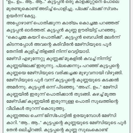
“ഉം.. ഉം.. ആ.. ആ..” കുട്ടപ്പൻ ഒരു കാളക്കൂറ്റനെ പോലെ
മുരണ്ടുകൊണ്ട് അടിച്ച്‌ പൊളിച്ചു. പ്ലക്ക് പ്ലക്ക് സ്വരം
ഉയർന്ന് കേട്ടു.
അപ്പോഴാണ് പൊതിക്കുന്ന കാര്യം കൊച്ചമ്മ പറഞ്ഞത്
കുട്ടപ്പൻ ഓർത്തത്. കുട്ടപ്പൻ കുണ്ണ ഊരിയിട്ട് പറഞ്ഞു.
“കൊച്ചമ്മ കയറി പൊതിക്ക്”. കുട്ടപ്പൻ ബെഡിൽ മലർന്ന്
കിടന്നപ്പോൾ അവന്റെ കരിവീരൻ മേഴ്‌സിയുടെ പൂർ
തേനിൽ കുളിച്ച്‌ തിളങ്ങി നിന്ന് വെട്ടിയാടി.
മേഴ്‌സി എഴുന്നേറ്റു കുണ്ണക്ക് മുകളിൽ കവച്ച്‌ നിന്നിട്ട്
കുണ്ണയിലേക്ക് ഇരുന്നു. പ്ലക്കെന്നും പറഞ്ഞ് കുട്ടപ്പന്റെ
കുണ്ണയെ മേഴ്‌സിയുടെ വരിക്കച്ചക്ക മുഴുവനായി വിഴുങ്ങി.
മേഴ്‌സിയുടെ പൂർ വന്ന് കുട്ടപ്പന്റെ കുണ്ണയുടെ കടക്കൽ
അമർന്നു. കുട്ടപ്പൻ ഒന്ന് പിടഞ്ഞു. “അഹ്.. ഉം..” മേഴ്‌സി
കുണ്ണയിൽ ഇരുന്ന് പൊതിക്കാൻ തുടങ്ങി. കഴച്ച്‌ മൂത്ത
മേഴ്‌സിക്ക് കുണ്ണയിൽ ഇരുന്നുള്ള പൊതി സുഖത്തിന്റെ
വീഥികൾ തുറന്ന് കൊടുത്തു.
കുണ്ണത്തല ചെന്ന് ജിസ്പോട്ടിൽ ഉരയുമ്പോൾ മേഴ്‌സി
കാറി. “ആ.. ആ..” കുട്ടപ്പന്റെ കുണ്ണയുടെ മേഴ്‌സിയുടെ പൂർ
തേൻ ഒലിച്ചിറങ്ങി. കുട്ടപ്പന്റെ കുണ്ണ സുഖംകൊണ്ട്