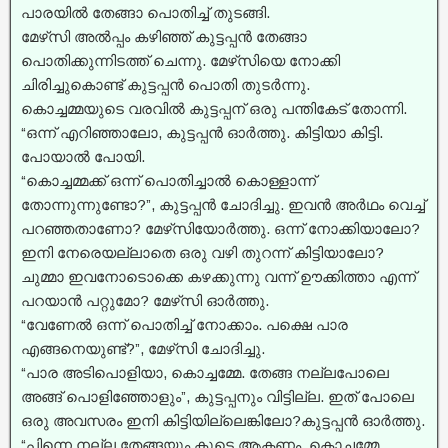
പാരയിൽ തേങ്ങാ പൊതിച്ച്‌ തുടങ്ങി.
മേഴ്‌സി അൽപ്പം കഴിഞ്ഞ് കുട്ടപ്പൻ തേങ്ങാ
പൊതിക്കുന്നിടത്ത് ചെന്നു. മേഴ്‌സിയെ നോക്കി
ചിരിച്ചുകൊണ്ട് കുട്ടപ്പൻ പൊതി തുടർന്നു.
കൊച്ചമ്മയുടെ വരവിൽ കുട്ടപ്പന് ഒരു പന്തികേട് തോന്നി.
“ഒന്ന് എറിഞ്ഞാലോ, കുട്ടപ്പൻ ഓർത്തു. കിട്ടിയാ കിട്ടി.
പോയാൽ പോയി.
“കൊച്ചമ്മക്ക് ഒന്ന് പൊതിച്ചാൽ കൊള്ളാന്ന്
തോന്നുന്നുണ്ടോ?”, കുട്ടപ്പൻ ചോദിച്ചു. ഇവൻ അർഥം വെച്ച്
പറഞ്ഞതാണോ? മേഴ്‌സിയോർത്തു. ഒന്ന് നോക്കിയാലോ?
ഇനി നേരെയല്ലാതെ ഒരു വഴി തുറന്ന് കിട്ടിയാലോ?
ചുമ്മാ ഇവനോടൊക്കെ കഴക്കുന്നു വന്ന് ഊക്കിത്താ എന്ന്
പറയാൻ പറ്റുമോ? മേഴ്‌സി ഓർത്തു.
“വേണേൽ ഒന്ന് പൊതിച്ച്‌ നോക്കാം. പക്ഷെ പാര
എങ്ങനെയുണ്ട്?”, മേഴ്‌സി ചോദിച്ചു.
“പാര അടിപൊളിയാ, കൊച്ചമ്മേ. തേങ്ങ നല്ലപോലെ
അങ്ങ് പൊളിഞ്ഞോളും”, കുട്ടപ്പനും വിട്ടില്ല. ഇത് പോലെ
ഒരു അവസരം ഇനി കിട്ടിയില്ലെങ്കിലോ?കുട്ടപ്പൻ ഓർത്തു.
“പിന്നെ നല്ല തേങ്ങയും കൂടെ ആകണം, കൊച്ചമ്മേ.