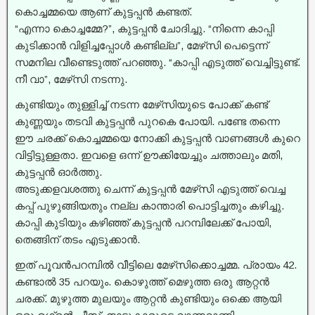
കൊച്ചമ്മയെ ആണ് കുട്ടപ്പൻ കണ്ടത്.
“എന്നാ കൊച്ചമ്മേ?”, കുട്ടപ്പൻ ചോദിച്ചു. “നിന്നെ കാപ്പി
കുടിക്കാൻ വിളിച്ചപ്പോൾ കണ്ടില്ല”, മേഴ്‌സി പെട്ടെന്ന്
സമനില വീണ്ടെടുത്ത് പറഞ്ഞു. “കാപ്പി എടുത്ത് വെച്ചിട്ടുണ്ട്.
നീ വാ”, മേഴ്‌സി നടന്നു.
കുണ്ടിയും തുള്ളിച്ച്‌ നടന്ന മേഴ്‌സിയുടെ പോക്ക് കണ്ട്
കുണ്ണയും തടവി കുട്ടപ്പൻ പുറകെ പോയി. പണ്ടേ തന്നെ
ഈ ചരക്ക് കൊച്ചമ്മയെ നോക്കി കുട്ടപ്പൻ വാണങ്ങൾ കുറെ
വിട്ടിട്ടുള്ളതാ. ഇവളെ ഒന്ന് ഊക്കിയേച്ചും ചത്താലും മതി,
കുട്ടപ്പൻ ഓർത്തു.
അടുക്കളവശത്തു ചെന്ന് കുട്ടപ്പൻ മേഴ്‌സി എടുത്ത് വെച്ച
കപ്പ് പുഴുങ്ങിയതും നല്ല കാന്താരി പൊട്ടിച്ചതും കഴിച്ചു.
കാപ്പി കുടിയും കഴിഞ്ഞ് കുട്ടപ്പൻ പറമ്പിലേക്ക് പോയി,
തെങ്ങിന് തടം എടുക്കാൻ.
ഇത് പൂവൻപറമ്പിൽ വീട്ടിലെ മേഴ്‌സിക്കൊച്ചമ്മ. പ്രായം 42.
കണ്ടാൽ 35 പറയും. കൊഴുത്ത് മെഴുത്ത ഒരു ആറ്റൻ
ചരക്ക്. മുഴുത്ത മുലയും ആറ്റൻ കുണ്ടിയും ഒക്കെ ആയി