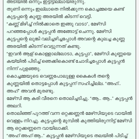
അടിയിൽ ഒന്നും ഇട്ടിട്ടില്ലായിരുന്നു.
തുണി ഒന്നും ഇല്ലാതെ നിൽക്കുന്ന കൊച്ചമ്മയെ കണ്ട്
കുട്ടപ്പന്റെ കുണ്ണ അരയിൽ കിടന്ന് വെട്ടി.
“കണ്ണ് മിഴിച്ച്‌ നിൽക്കാതെ ഇങ്ങു വാടാ”, മേഴ്‌സി
പറഞ്ഞപ്പോൾ കുട്ടപ്പൻ അങ്ങോട്ട് ചെന്നു. മേഴ്‌സി
കുട്ടപ്പന്റെ ലുങ്കി വലിച്ചഴിച്ചപ്പോൾ അവന്റെ കുലച്ച കുണ്ണ
അരയിൽ കിടന്ന് വെട്ടുന്നത് കണ്ടു.
“ഇവൻ ആള് കൊള്ളാല്ലോടാ, കുട്ടപ്പാ”, മേഴ്‌സി കുണ്ണയെ
കയ്യിൽ പിടിച്ച്‌ ഞെക്കികൊണ്ട് ചോദിച്ചപ്പോൾ കുട്ടപ്പൻ
നിന്ന് പുളഞ്ഞു.
കൊച്ചമ്മയുടെ വെണ്ണപോലുള്ള കൈകൾ തന്റെ
കുണ്ണയിൽ തൊട്ടപ്പോൾ കുട്ടപ്പന് സഹിച്ചില്ല. “അഹ്..
അഹ്” അവൻ മുരണ്ടു.
മേഴ്‌സി ആ കരി വീരനെ തൊലിച്ചടിച്ചു. “ആ.. ആ..” കുട്ടപ്പൻ
അലറി.
തൊലിഞ്ഞ് പുറത്ത് വന്ന ഒറ്റക്കണ്ണൻ മേഴ്‌സിയുടെ വായിൽ
വെള്ളം നിറച്ചു. കുട്ടപ്പന്റെ മുമ്പിൽ കുത്തിയിരുന്നിട്ട് മേഴ്‌സി
ആ ഒറ്റക്കണ്ണനെ വായിലാക്കി.
“അഹ് അഹ് ആ..” കുട്ടപ്പൻ മേഴ്‌സിയുടെ തലയിൽ പിടിച്ച്‌