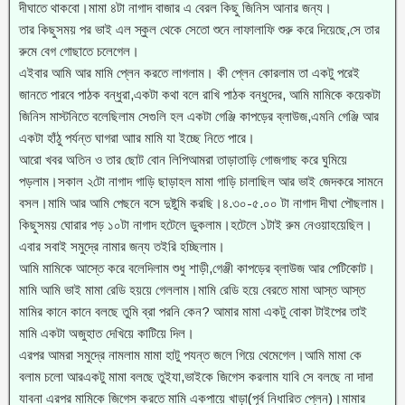
দীঘাতে থাকবো।মামা ৪টা নাগাদ বাজার এ বেরল কিছু জিনিস আনার জন্য।
তার কিছুসময় পর ভাই এল স্কুল থেকে সেতো শুনে লাফালাফি শুরু করে দিয়েছে,সে তার
রুমে বেগ গোছাতে চলেগেল।
এইবার আমি আর মামি প্লেন করতে লাগলাম। কী প্লেন কোরলাম তা একটু পরেই
জানতে পারবে পাঠক বন্ধুরা,একটা কথা বলে রাখি পাঠক বন্ধুদের, আমি মামিকে কয়েকটা
জিনিস মাস্টনিতে বলেছিলাম সেগুলি হল একটা গেঞ্জি কাপড়ের ব্লাউজ,এমনি গেঞ্জি আর
একটা হাঁঠু পর্যন্ত ঘাগরা আার মামি যা ইচ্ছে নিতে পারে।
আরো খবর অতিন ও তার ছোট বোন লিপিআমরা তাড়াতাড়ি গোজগাছ করে ঘুমিয়ে
পড়লাম।সকাল ২টো নাগাদ গাড়ি ছাড়াহল মামা গাড়ি চালাছিল আর ভাই জেদকরে সামনে
বসল।মামি আর আমি পেছনে বসে দুষ্টুমি করছি।৪.৩০-৫.০০ টা নাগাদ দীঘা পৌছলাম।
কিছুসময় ঘোরার পড় ১০টা নাগাদ হটেলে ডুকলাম।হটেলে ১টাই রুম নেওয়াহয়েছিল।
এবার সবাই সমুদ্রে নামার জন্য তইরি হচ্ছিলাম।
আমি মামিকে আস্তে করে বলেদিলাম শুধু শাড়ী,গেঞ্জী কাপড়ের ব্লাউজ আর পেটিকোট।
মামি আমি ভাই মামা রেডি হয়য়ে গেললাম।মামি রেডি হয়ে বেরতে মামা আস্ত আস্ত
মামির কানে কানে বলছে তুমি ব্রা পরনি কেন? আমার মামা একটু বোকা টাইপের তাই
মামি একটা অজুহাত দেখিয়ে কাটিয়ে দিল।
এরপর আমরা সমুদ্রে নামলাম মামা হাটু পযন্ত জলে গিয়ে থেমেগেল।আমি মামা কে
বলাম চলো আরএকটু মামা বলছে তুইযা,ভাইকে জিগেস করলাম যাবি সে বলছে না দাদা
যাবনা এরপর মামিকে জিগেস করতে মামি একপায়ে খাড়া(পূর্ব নিধারিত প্লেন)।মামার