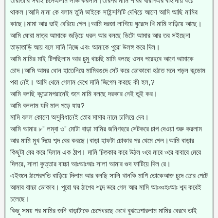
তারাতারি সবাই চলেএলাম লাঞ্চ করলাম।তারপর মামি শরির খারাপএর বাহানায় শুয়ে
থাকল।আমি মামা কে বলাম তুমি ভাইকে সাইন্সসিটি দেখিয়ে আনো আমি আছি মামির
কাছে।মামা আর ভাই বেরিয়ে গেল।আমি দরজা লাগিয়ে ঘুরেদে খি মামি দাড়িয়ে আছে।
আমি ঘোরা মাত্র আমাকে জড়িয়ে ধরল আর বলছে ডিটো আমার আর তর সইছেনা
তাড়াতাড়ি আয় বলে মামি নিজে এবং আমাকে পুরো উলঙ্গ করে দিল।
আমি মামির মাই টিপছিলাম আর চুমু খাচছি মামি বলছে ওসব পরেহবে আগে আমাকে
চোদ।আমি আমর ধোন হাতেনিয়ে মামিরগুদে সেট করে ডোকাবো হঠাত মনে পড়ল কন্ডোম
পরা নেই। আমি থেমে গেলাম দেখে মামি জিগেস করছে কী হল,?
আমি বলছি কন্ডোমপরানেই শুনে মামি বলছে দরকার নেই তুই কর।
আমি বললাম যদি মাল পড়ে যায়?
মামি বলল কোনো অসুবিধানেই তোর মামার নামে চালিয়ে দেব।
আমি আমার ৮” লম্বা ৩” মোটা বাড়া মামির জনিগহরে সেটকরে চাপ দেওয়া শুরু করলাম
আর মামি মুখ দিয়ে শব্দ বের করছে।বাড়া হাফটা ঢোকার পর থেমে গেল।আমি বাড়ার
কিছুটা বের করে দিলাম এক ঠাপ। মামি চিতকার করে উঠল ওরে মারে ওরে বাবারে মেরে
দিলরে, সালা কুত্তার বাচ্চা আঃআঃআঃ সালা আমার গুদ ফাটিয়ে দিল রে।
এইশুনে ঠাপেরগতি বাড়িয়ে দিলাম আর বলছি সালি খানকি মাগি তোকেআজ চুদে তোর পেটে
আমার বাচ্চা ডোকাব। পুরো ঘর ঠাপের শব্দে ভরে গেল আর মামি আঃওঃহঃআঃ শব্দ করেই
চলেছে।
কিছু সময় পর মামির জনি বাড়াটাকে চেপেধরছে দেখে বুঝতেপারলাম মামির বেরবে তাই