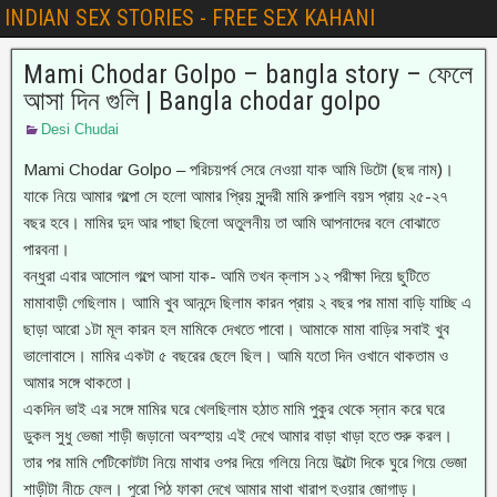
INDIAN SEX STORIES - FREE SEX KAHANI
Mami Chodar Golpo – bangla story – ফেলে
আসা দিন গুলি | Bangla chodar golpo
Desi Chudai
Mami Chodar Golpo – পরিচয়পর্ব সেরে নেওয়া যাক আমি ডিটো (ছদ্ম নাম)।
যাকে নিয়ে আমার গল্পো সে হলো আমার প্রিয় সুন্দরী মামি রুপালি বয়স প্রায় ২৫-২৭
বছর হবে। মামির দুদ আর পাছা ছিলো অতুলনীয় তা আমি আপনাদের বলে বোঝাতে
পারবনা।
বন্ধুরা এবার আসোল গল্পে আসা যাক- আমি তখন ক্লাস ১২ পরীক্ষা দিয়ে ছুটিতে
মামাবাড়ী গেছিলাম। আামি খুব আনন্দে ছিলাম কারন প্রায় ২ বছর পর মামা বাড়ি যাচ্ছি এ
ছাড়া আরো ১টা মূল কারন হল মামিকে দেখতে পাবো। আমাকে মামা বাড়ির সবাই খুব
ভালোবাসে। মামির একটা ৫ বছরের ছেলে ছিল। আমি যতো দিন ওখানে থাকতাম ও
আমার সঙ্গে থাকতো।
একদিন ভাই এর সঙ্গে মামির ঘরে খেলছিলাম হঠাত মামি পুকুর থেকে স্নান করে ঘরে
ডুকল সুধু ভেজা শাড়ী জড়ানো অবস্হায় এই দেখে আমার বাড়া খাড়া হতে শুরু করল।
তার পর মামি পেটিকোটটা নিয়ে মাথার ওপর দিয়ে গলিয়ে নিয়ে উল্টো দিকে ঘুরে গিয়ে ভেজা
শাড়ীটা নীচে ফেল। পুরো পিঠ ফাকা দেখে আমার মাথা খারাপ হওয়ার জোগাড়।