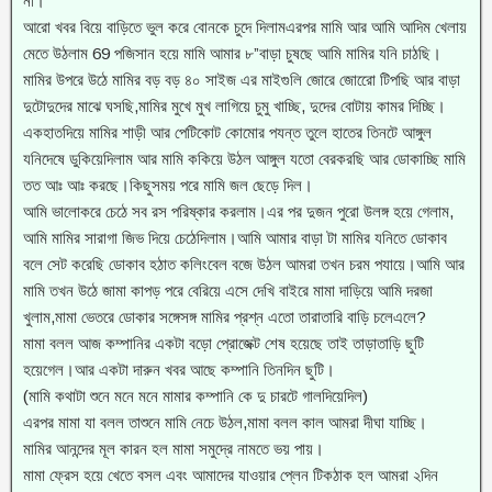
না।
আরো খবর বিয়ে বাড়িতে ভুল করে বোনকে চুদে দিলামএরপর মামি আর আমি আদিম খেলায়
মেতে উঠলাম 69 পজিসান হয়ে মামি আমার ৮”বাড়া চুষছে আমি মামির যনি চাঠছি।
মামির উপরে উঠে মামির বড় বড় ৪০ সাইজ এর মাইগুলি জোরে জোরেো টিপছি আর বাড়া
দুটোদুদের মাঝে ঘসছি,মামির মুখে মুখ লাগিয়ে চুমু খাচ্ছি, দুদের বোটায় কামর দিচ্ছি।
একহাতদিয়ে মামির শাড়ী আর পেটিকোট কোমোর পযন্ত তুলে হাতের তিনটে আঙ্গুল
যনিদেষে ডুকিয়েদিলাম আর মামি ককিয়ে উঠল আঙ্গুল যতো বেরকরছি আর ডোকাচ্ছি মামি
তত আঃ আঃ করছে।কিছুসময় পরে মামি জল ছেড়ে দিল।
আমি ভালোকরে চেঠে সব রস পরিষ্কার করলাম।এর পর দুজন পুরো উলঙ্গ হয়ে গেলাম,
আমি মামির সারাগা জিভ দিয়ে চেঠেদিলাম।আমি আমার বাড়া টা মামির যনিতে ডোকাব
বলে সেট করেছি ডোকাব হঠাত কলিংবেল বজে উঠল আমরা তখন চরম পযায়ে।আমি আর
মামি তখন উঠে জামা কাপড় পরে বেরিয়ে এসে দেখি বাইরে মামা দাড়িয়ে আমি দরজা
খুলাম,মামা ভেতরে ডোকার সঙ্গেসঙ্গ মামির প্রশ্ন এতো তারাতারি বাড়ি চলেএলে?
মামা বলল আজ কম্পানির একটা বড়ো প্রোজেক্ট শেষ হয়েছে তাই তাড়াতাড়ি ছুটি
হয়েগেল।আর একটা দারুন খবর আছে কম্পানি তিনদিন ছুটি।
(মামি কথাটা শুনে মনে মনে মামার কম্পানি কে দু চারটে গালদিয়েদিল)
এরপর মামা যা বলল তাশুনে মামি নেচে উঠল,মামা বলল কাল আমরা দীঘা যাচ্ছি।
মামির আনন্দের মূল কারন হল মামা সমুদ্রে নামতে ভয় পায়।
মামা ফ্রেস হয়ে খেতে বসল এবং আমাদের যাওয়ার প্লেন টিকঠাক হল আমরা ২দিন