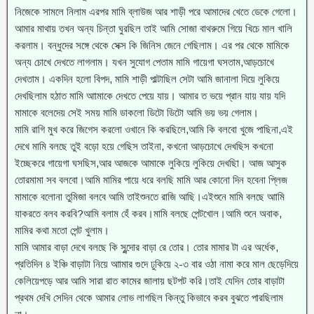
নিজেকে সামলে নিলাম এরপর মামি ব্লাউজ আর শাড়ী পরে আমাদের খেতে ডেকে গেলো।
আমার মাথায় তখন অন্য চিন্তা ঘুরছিল তাই আমি সোজা বাথরুমে গিয়ে খিচে মাল খালি
করলাম। বন্ধুদের সঙ্গে থেকে সেক্স কি জিনিস জেনে গেছিলাম। এর পর থেকে মামিকে
অন্য চোখে দেখতে লাগলাম। যখন সুযোগ পেতাম মামি গায়েগা ঘসতাম,আড়চোখে
দেখতাম। একদিন হলো বিপদ, মামি শাড়ী পাল্টাছিল সেটা আমি জানালা দিয়ে লুকিয়ে
দেখছিলাম হঠাত মামি আামাকে দেখতে পেয়ে যায়। আমার ত ভয়ে প্রান যায় যায় যদি
মামাকে বলেদেয় সেই সময় মামি ডাকলো ডিটো ডিটো আমি ভয় ভয় গেলাম।
মামি রাগি মুখ করে জিগেস করলো ওখানে কি করছিলে,আমি কি বলবো খুজে পাছিনা,এই
দেখে মামি বলছে তুই বড়ো হয়ে গেছিস তাইনা, কখনো আড়চোখে দেখছিস কখনো
ইচ্ছেকরে গায়েগা ঘসছিস,আর আজকে আমাকে লুকিয়ে লুকিয়ে দেখছিা। আজ আসুক
তোরমামা সব বলবো।আমি মামির পায়ে ধরে বলছি মামি আর কোনো দিন হবেনা প্লিজ
মামাকে বলোনা তুমিজা বলবে আমি তাইশুনতে রাজি আছি।এইশুনে মামি বলছে আামি
যাকরতে বলব করবি?আমি বলাম হেঁ করব।মামি বলছে পেন্টখোল।আমি শুনে অবাক,
মামির কথা মতো পেন্ট খুলাম।
মামি আমার বাড়া দেখে বলছে কি সুন্দোর বাড়া রে তোর। তোর মামার টা এর অর্ধেক,
প্রতিদিন ৪ ইঞ্চি বাড়াটা নিয়ে আামার গুদে ঢুকিয়ে ২-৩ বার ওঠা নামা করে মাল ছেড়েদিয়ে
কেলিয়েপড়ে আর আমি সারা রাত কামের জালায় ছটপট করি।তাই যেদিন তোর বাড়াটা
প্রথম দেখি সেদিন থেকে আমার লোভ লাগছিল কিন্তু কিভাবে করব বুঝতে পারছিলাম