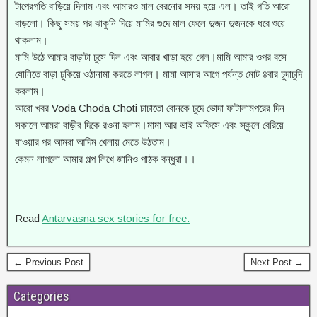
টাপেরগতি বাড়িয়ে দিলাম এবং আমারও মাল বেরনোর সময় হয়ে এল। তাই গতি আরো
বাড়লো। কিছু সময় পর ঝাকুনি দিয়ে মামির গুদে মাল ফেলে দুজন দুজনকে ধরে শুয়ে
থাকলাম।
মামি উঠে আমার বাড়াটা চুসে দিল এবং আবার খাড়া হয়ে গেল।মামি আমার ওপর বসে
যোনিতে বাড়া ঢুকিয়ে ওঠানামা করতে লাগল। মামা আসার আগে পর্যন্ত মোট ৪বার চুদাচুদি
করলাম।
আরো খবর Voda Choda Choti চাচাতো বোনকে চুদে ভোদা ফাটালামপরের দিন
সকালে আমরা বাড়ীর দিকে রওনা হলাম।মামা আর ভাই অফিসে এবং স্কুলে বেরিয়ে
যাওয়ার পর আমরা আদিম খেলায় মেতে উঠতাম।
কেমন লাগলো আমার গল্প লিখে জানিও পাঠক বন্ধুরা।।
Read
Antarvasna sex stories for free.
← Previous Post
Next Post →
Categories