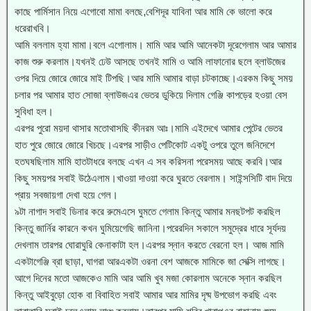
কাছে পার্মিসান নিয়ে এগোবো মামা বলছে,বেশিদূর যাবিনা আর মামি কে ভালো করে
ধরেরাখবি।
আমি বললাম হ্যা মামা।বলে এগোলাম। মামি আর আমি আনেকটা দূরেগেলাম আর আমার
কাজ শুরু করলাম।যখনই ঢেউ আসছে তখনই মামি ও আমি লাফানোর ছলে ব্লাউজের
ওপর দিয়ে জোরে জোরে মাই টিপছি।আর মামি আমার বাড়া চটকাচ্ছে।এরকম কিছু সময়
চলার পর আমার হাত সোজা ব্লাউজএর ভেতর ডুকিয়ে দিলাম গেঞ্জি কাপড়ের হওয়া বেস
সুবিধা হল।
এরপর পুরো ময়দা থাসার মতোথাসছি কীনরম আঃ।মামি এইদেখে আমার পেন্টের ভেতর
হাত পুরে জোরে জোরে খিচছে।এরপর সাড়ীও পেটিকোট একটু ওপরে তুলে জনিদেশে
হতঘষছিলাম মামি হাতটাধরে বলছে এখন এ সব করিসনা পরেসময় আছে করবি।আর
কিছু সময়পর সবাই উঠেএলাম।খাওয়া দাওয়া করে ঘুরতে বেরলাম। সাইন্সসিটি বাদ দিয়ে
প্রায় সবজায়গা দেখা হয়ে গেল।
৯টা নাগাদ সবাই ডিনার করে রুমেএসে ঘুমতে গেলাম কিন্তু আমার মনছটপট করছিল
কিন্তু জার্নির কারনে কখন ঘুমিয়েগেছি জানিনা।পরেরদিন সকালে সমুদ্রের ধারে সূর্যদয়
দেখলাম তারপর ঘোরাঘুরি কেনাকাটা হল।এরপর স্নান করতে বেরনো হল। আজ মামি
একটাগেঞ্জি ব্রা ছাড়া, ঘাগরা আরএকটা ওরনা বেশ আজকে মামিকে জা সেক্সি লাগছে।
আগে দিনের মতো আজকেও মামি আর আমি খুব মজা কোরলাম অনেকে স্নান করছিল
কিন্তু আইবুড়ো হোক বা বিবাহিত সবাই আমার আর মামির দৃষ্ম উপভোগ করছি এবং