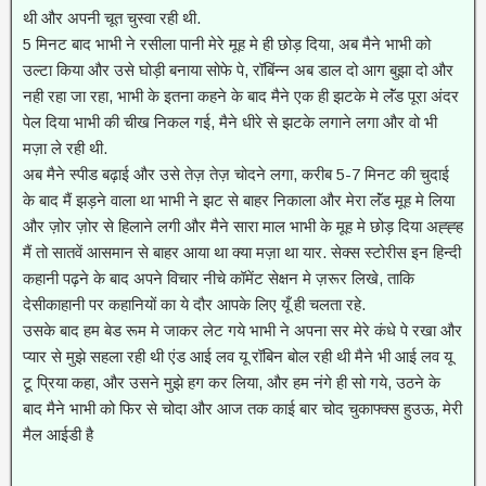
थी और अपनी चूत चुस्वा रही थी.
5 मिनट बाद भाभी ने रसीला पानी मेरे मूह मे ही छोड़ दिया, अब मैने भाभी को
उल्टा किया और उसे घोड़ी बनाया सोफे पे, रॉबिंन्न अब डाल दो आग बुझा दो और
नही रहा जा रहा, भाभी के इतना कहने के बाद मैने एक ही झटके मे लॅंड पूरा अंदर
पेल दिया भाभी की चीख निकल गई, मैने धीरे से झटके लगाने लगा और वो भी
मज़ा ले रही थी.
अब मैने स्पीड बढ़ाई और उसे तेज़ तेज़ चोदने लगा, करीब 5-7 मिनट की चुदाई
के बाद मैं झड़ने वाला था भाभी ने झट से बाहर निकाला और मेरा लॅंड मूह मे लिया
और ज़ोर ज़ोर से हिलाने लगी और मैने सारा माल भाभी के मूह मे छोड़ दिया अह्ह्ह
मैं तो सातवें आसमान से बाहर आया था क्या मज़ा था यार. सेक्स स्टोरीस इन हिन्दी
कहानी पढ़ने के बाद अपने विचार नीचे कॉमेंट सेक्षन मे ज़रूर लिखे, ताकि
देसीकाहानी पर कहानियों का ये दौर आपके लिए यूँ ही चलता रहे.
उसके बाद हम बेड रूम मे जाकर लेट गये भाभी ने अपना सर मेरे कंधे पे रखा और
प्यार से मुझे सहला रही थी एंड आई लव यू रॉबिन बोल रही थी मैने भी आई लव यू
टू प्रिया कहा, और उसने मुझे हग कर लिया, और हम नंगे ही सो गये, उठने के
बाद मैने भाभी को फिर से चोदा और आज तक काई बार चोद चुकाफ्क्स हुउऊ, मेरी
मैल आईडी है