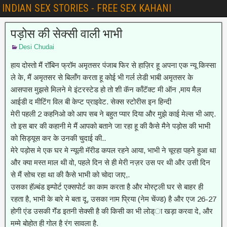
INDIAN SEX STORIES - FREE SEX KAHANI
पड़ोस की सेक्सी वाली भाभी
Desi Chudai
हाय दोस्तो मैं रॉबिन फ्रॉम अमृतसर पंजाब फिर से हाज़िर हू अपना एक न्यू किस्सा
ले के, मैं अमृतसर से बिलॉंग करता हू कोई भी गर्ल लेडी भाबी अमृतसर के
आसपास मुझसे मिलने मे इंटरस्टेड हो तो शी कॅन कॉंटॅक्ट मी ऑन ,माय मैल
आईडी द मीटिंग विल बी केप्ट प्राइवेट. सेक्स स्टोरीस इन हिन्दी
मेरी पहली 2 कहनिओ को आप सब ने बहुत प्यार दिया और मुझे काई मेल्स भी आए.
तो इस बार की कहानी मे मैं आपको बताने जा रहा हू की कैसे मैने पड़ोस की भाभी
को सिड्यूस कर के उनकी चुदाई की..
मेरे पड़ोस मे एक घर मे न्यूली मॅरीड कपल रहने आया, भाभी ने चूरहा पहने हुआ था
और क्या मस्त माल थी वो, पहले दिन से ही मेरी नज़र उस पर थी और उसी दिन
से मैं सोच रहा था की कैसे भाभी को चोदा जाए,.
उसका हॅज़्बंड इम्पोर्ट एक्सपोर्ट का काम करता है और मोस्ट्ली घर से बाहर ही
रहता है, भाभी के बारे मे बता दू, उसका नाम प्रिया (नेम चेंज्ड) है और एज 26-27
होगी एंड उसकी गॅंड इतनी सेक्सी है की किसी का भी लोड्ा खड़ा करवा दे, और
मम्मे बोहोत ही गोल है रंग सावला है.