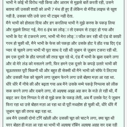
भाभी ने कोई भी विरोध नही किया और आराम से मुझसे बातें करती रही, उसने
बताया की उसकी शादी को अभी 7 मंथ ही हुए हैं लेकिन वो मॅरीड लाइफ से खुश
नही है, उसका पति उसे ज़रा भी टाइम नही देता.
मैने भाभी को होसला दिया और हग करलिया भाभी ने मुझे कस्स के पकड़ लिया
और मुझसे लिपट गई, मेरा 6 इंच का लोड्ा तो एकदम से टाइट हो गया और
भाभी के पेट से टकराने लगा, भाभी भी मेरा लोड्ा फील कर रही थी एंड वो काफ़ी
गरम हो चुकी थी, मैने भाभी के फेस को पकड़ा और उसके होट पे होंठ रख दिए एंड
प्यार से चूसने लगा भाभी भी पूरा साथ दे रही थी ज़ुबान से ज़ुबान टकरा रही थी.
हम एक दूसरे के होंठ पागलो की तरह चूस रहे थे, एंड मैं भाभी के बूब्स दबाने लगा
और वो मेरे लंड को मसलने लगी, फिर हमने एक दूसरे के कपड़े उतारे भाभी की
चूऊतततत पूरी चिकनी थी और बहुत ही सेक्सी थी मैने भाभी को सोफे पे लिटाया
और उसकी नेक को चूसने लगा ज़ुबान फेरने लगा उसे बोह्त मज़ा आ रहा था.
धीरे धीरे मैं नीचे की और बढ़ता गया अब मैने उसके मम्मे पकड़े निप्पल्स को लीक
सक करने लगा और दबाने लगा, वो अह्ह्ह अझ्ह अह कर के मज़े ले रही थी, मैं
बाइट कर देता निप्पल पे तो वो मुझे कस के पकड़ लेती, अब मैं उसके पेट पे ज़ुबान
फिरा रहा था उसे बोहत मज़ा आ रहा था वो पूरी मधहोश हो चुकी थी, धीरे धीरे मैं
ज़ुबान चूत की तरफ बढ़ा रहा था.
अब मैने उसकी दोनो टाँगें खोली और उसकी चूत को चाटने लगा, क्या चूत थी
यरर बोहत ही मज़ा आ रहा था भाभी भी अह्ह्ह रॉबिंन अह्ह्ह अहह सर दबा रही