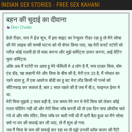
INDIAN SEX STORIES - FREE SEX KAHANI
बहन की चुदाई का दीवाना
Desi Chudai
हेलो रीडर, माय नें ईज़ शुभ, मैं इस साइट का रेग्युलर रीडर रहा हू तो मैने सोचा
की मेरे लाइफ की सच्ची घटना को भी शेयर किया जाए, यह मेरी फर्स्ट स्टोरी सो
प्लीज़ कोई ग़लती हो तो माफ़ करना और मुझे कॉमेंट्स ज़रूर करना, आई वेटिंग
युवर कॉमेंट्स.
ओके अब मैं स्टोरी पर आता हू मेरे फॅमिली मे 4 लोग है मैं, माय एल्डर सिस, मोम
एंड डॅड, यह कहानी मेरे और सिस के बीच की है, मेरी एज 23 है, मैं भोपाल का
रहने वाला हू, मैं एक आवरेज बॉडी का हू बट मेरा लॅंड किसी भी गर्ल्स को
सॅटिस्फाइ कर सकता है, बात 1 साल पहले की है जब मैं बी.ए, फाइनल ईयर मे
था.
मेरी सिस मुझसे 2 साल बड़ी है, उस समय मेरे मन मे मेरी सिस को लेकर कोई
ग़लत फीलिंग नही थी और मेरी सिस जॉब करती थी तो एक दिन पापा ऑफीस चले
गये थे और मॉम मंदिर, सिस जॉब पर चली गयी थी मैं फ्री बैठा हुआ था मैने सोचा
क्यो ना घर की सफाई कर ली जाए, तो मैं शुरू हो गया.
जब मैं सिस के रूम की सफाई कर रहा था तो मुझे उनकी ब्लॅक कलर की पैंटी