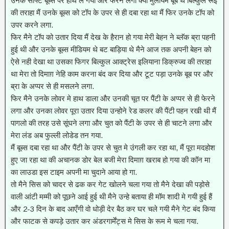
उनके सॉफ्ट बूब्स पर हाथ ले गया और फेरने लगा क्या मुलायम बूब थे बिल्कुल रूई
की तराहा मैं उनके बूब्स को टॉप के उपर से ही दबा रहा था मैं फिर उनके टॉप को
उपर करने लगा.
फिर मैने टॉप को उतार दिया मैं देख के हैरान हो गया मेरी बेहन ने ब्लॅक ब्रा पहनी
हुई थी और उनके बूब्स मीडियम थे बट बाड़िया थे मैने आज तक अपनी बेहन को
ऐसे नही देखा था उसका फिगर बिल्कुल आक्ट्रेस इलियाना डिक्रुज्व की तराहा
था मेरा तो दिमाग़ नेहि काम करना बंद कर दिया और टूट पड़ा उनके बूब पर और
ब्रा के अप्पर से ही मसलने लगा.
फिर मैने उनके लोवर मे हाथ डाला और उनकी चूत पर पैंटी के अप्पर से ही फेरने
लगा और उनका लोवर पूरा उतार दिया उन्होने रेड कलर की पैंटी पहन रखी थी मैं
पागलो की तरह उसे सूंघने लगा और चुत को पैंटी के उपर से ही चाटने लगा और
मेरा लंड अब फुल्ली लोडेड तन गया.
मैं बूब्स दबा रहा था और पैंटी के उपर से चुत मे उंगली कर रहा था, मैं पूरा मदहोश
हुए जा रहा था की अचानक डोर बेल बजी मेरा दिमाग़ खराब हो गया की कॉन मा
का लाउडा इस टाइम अपनी मा चुदाने आया हो गा.
तो मैने सिस को चादर से ढक कर गेट खोलने चला गया तो मैने देखा की पड़ोसे
वाली आंटी मम्मी को पूछने आई हुई थी मैने उन्हे बताया ही मॉम शादी मे गयी हुई हैं
और 2-3 दिन के बाद आएँगी वो धोड़ी देर बैठ कर घर चले गयी मैने गेट बंद किया
और फाटक से कपड़े उतार कर अंडरगार्मेंट्स मे सिस के रूम मे चला गया.