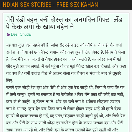
INDIAN SEX STORIES - FREE SEX KAHANI
मेरी रंडी बहन बनी दोस्त का जनमदिन गिफ्ट- लॅंड
पे केक लगा के खाया बहेन ने
Desi Chudai
यह बात कुछ दिन पहले की है, जीया सैटरडे नाइट को ऑफिस से आई और तभी
राजेश ने जीया को एक पैकेट थमाया और कहा तुम्हारे लिए गिफ्ट है, विनय ने भेजा
है. फिर मैंने कहा जल्दी से तैयार होकर आ जाओ, चलते हैं. वह अंदर रूम में गई
और मुझे आवाज़ लगाई, मैं वहां पहुंचा तो वह मुझे पैकेट खोल कर दिखाई, और कहा
यह क्या है? तभी राजेश पीछे से आकर बोला यह विनय ने भेजा है प्यार से तुम्हारे
लिए.
उसमें एक जोड़ी रेड ब्रा और पैंटी थे और एक रेड साड़ी थी, जिया ने कहा कि यह
मैं कैसे पहनु? इसमें ना ब्लाउज है ना पेटीकोट? फिर मैंने कहा की कोई बात नहीं,
कार से ले जाएंगे, तू टेंशन ना ले. और हम उसे रूम में अकेला छोड़कर ड्राइंग
रूम में आ गए. कुछ देर बाद जिया रूम से तैयार होकर बाहर आई जो हमने देखा
हमारी तो हालत खराब हो गई, वह पल्लू छोड़कर साड़ी पहनी हुई थी, और सिर्फ रेड
ब्रा और पैंटी के साथ साड़ी थोड़ा ट्रांसपरेंट होने के कारण उसका ब्रा और पैंटी
साफ नजर आ रहे थे. और सिर्फ ब्रा के कारण उसकी बेक पूरी खुली थी और